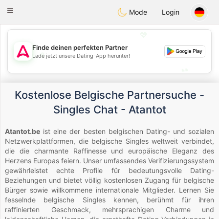
Tantôt
Toggle
Mode
Login
navigation
💖
Finde deinen perfekten Partner
💖
Lade jetzt unsere Dating-App herunter!
💕
💕
Kostenlose Belgische Partnersuche -
Singles Chat - Atantot
Atantot.be
ist eine der besten belgischen Dating- und sozialen
Netzwerkplattformen, die belgische Singles weltweit verbindet,
die die charmante Raffinesse und europäische Eleganz des
Herzens Europas feiern. Unser umfassendes Verifizierungssystem
gewährleistet echte Profile für bedeutungsvolle Dating-
Beziehungen und bietet völlig kostenlosen Zugang für belgische
Bürger sowie willkommene internationale Mitglieder. Lernen Sie
fesselnde belgische Singles kennen, berühmt für ihren
raffinierten Geschmack, mehrsprachigen Charme und