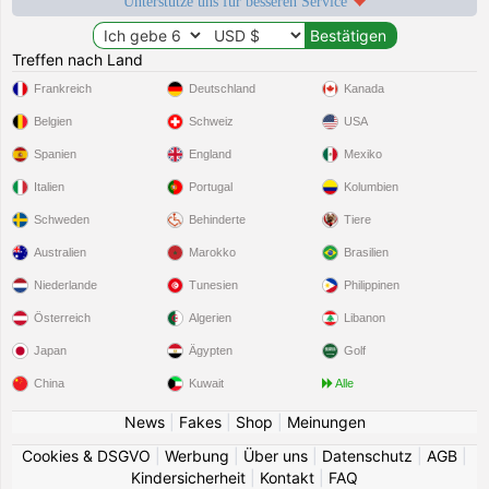
Unterstütze uns für besseren Service
Treffen nach Land
Frankreich
Deutschland
Kanada
Belgien
Schweiz
USA
Spanien
England
Mexiko
Italien
Portugal
Kolumbien
Schweden
Behinderte
Tiere
Australien
Marokko
Brasilien
Niederlande
Tunesien
Philippinen
Österreich
Algerien
Libanon
Japan
Ägypten
Golf
China
Kuwait
Alle
News
|
Fakes
|
Shop
|
Meinungen
Cookies & DSGVO
|
Werbung
|
Über uns
|
Datenschutz
|
AGB
|
Kindersicherheit
|
Kontakt
|
FAQ