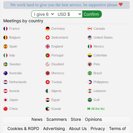
We work hard to give you the best service, be supportive please
Meetings by country
France
Germany
Canada
Belgium
Switzerland
United States
Spain
England
Mexico
Italy
Portugal
Colombia
Sweden
Disabled
Pets
Australia
Morocco
Brazil
Netherlands
Tunisia
Philippines
Austria
Algeria
Lebanon
Japan
Egypt
Gulf
China
Kuwait
All the list
News
|
Scammers
|
Store
|
Opinions
Cookies & RGPD
|
Advertising
|
About Us
|
Privacy
|
Terms of