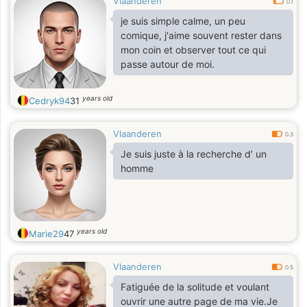
Vlaanderen
0.1
je suis simple calme, un peu
comique, j'aime souvent rester dans
mon coin et observer tout ce qui
passe autour de moi.
years old
Cedryk94
31
Vlaanderen
0.3
Je suis juste à la recherche d’ un
homme
years old
Marie29
47
Vlaanderen
0.5
Fatiguée de la solitude et voulant
ouvrir une autre page de ma vie.Je