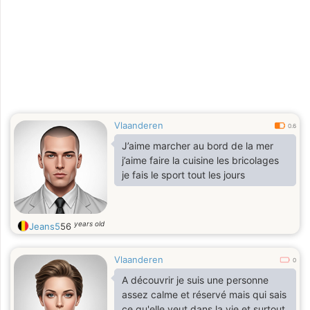
Vlaanderen
0.6
J’aime marcher au bord de la mer
j’aime faire la cuisine les bricolages
je fais le sport tout les jours
years old
Jeans5
56
Vlaanderen
0
A découvrir je suis une personne
assez calme et réservé mais qui sais
ce qu'elle veut dans la vie et surtout