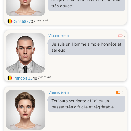
très douce
years old
Christi887
37
Vlaanderen
0
Je suis un Homme simple honnête et
sérieux
years old
Francois33
48
Vlaanderen
0.4
Toujours souriante et j'ai eu un
passer très difficile et régrètable