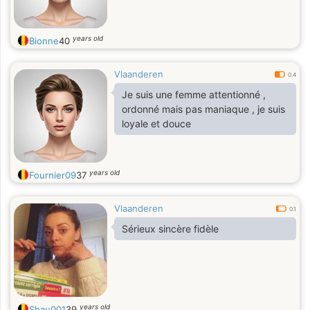
years old
Bionne
40
Vlaanderen
0.4
Je suis une femme attentionné ,
ordonné mais pas maniaque , je suis
loyale et douce
years old
Fournier09
37
Vlaanderen
0.1
Sérieux sincère fidèle
years old
Shau001
39