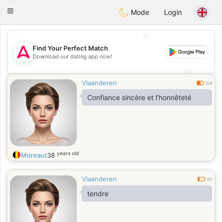
Tantôt
Toggle
Mode
Login
navigation
💖
Find Your Perfect Match
💖
Download our dating app now!
💕
💕
Vlaanderen
0.4
Confiance sincère et l’honnêteté
years old
Moreaut
38
Vlaanderen
0.1
tendre