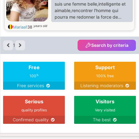
suis une femme belle,intelligente et
aimable,rencontrer l'homme qui
pourra me redonner la force de
croire de nouveau en l'amour est
years old
Mariaa1
38
mon grand souhait et désir
1
Search by criteria
Free
Support
%
100
100% free
Free services
Listening moderators
Serious
Visitors
quality profiles
Very visited
Confirmed quality
The best