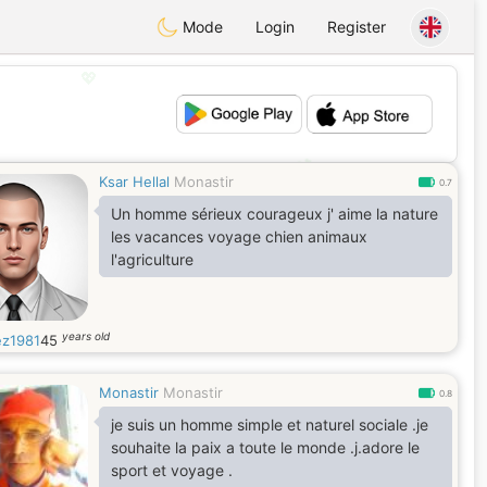
Mode
Login
Register
💖
💕
Ksar Hellal
Monastir
0.7
Un homme sérieux courageux j' aime la nature
les vacances voyage chien animaux
l'agriculture
years old
z1981
45
Monastir
Monastir
0.8
je suis un homme simple et naturel sociale .je
souhaite la paix a toute le monde .j.adore le
sport et voyage .