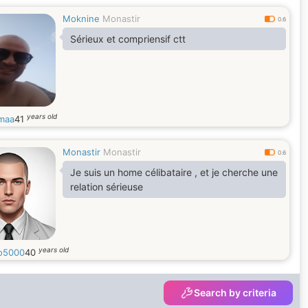
Moknine
Monastir
0.6
Sérieux et compriensif ctt
years old
maa
41
Monastir
Monastir
0.6
Je suis un home célibataire , et je cherche une
relation sérieuse
years old
o5000
40
Search by criteria