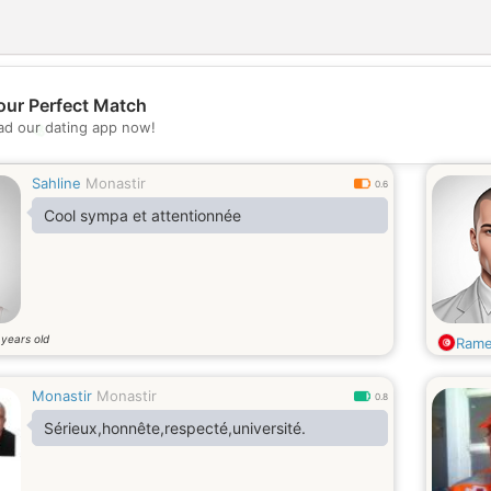
our Perfect Match
💖
d our dating app now!
💕
Sahline
Monastir
0.6
Cool sympa et attentionnée
years old
8
Rame
Monastir
Monastir
0.8
Sérieux,honnête,respecté,université.