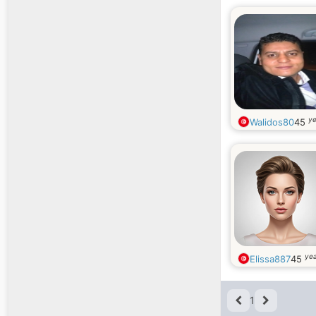
ye
Walidos80
45
yea
Elissa887
45
1