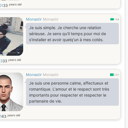
years old
01
33
Monastir
Monastir
0.9
Je suis simple. Je cherche une relation
sérieuse. Je sens qu'il temps pour moi de
s'installer et avoir quelq'un à mes cotés.
years old
93
33
Monastir
Monastir
0.7
Je suis une personne calme, affectueux et
romantique. L'amour et le respect sont très
importants pour respecter et respecter le
partenaire de vie.
years old
fi
63