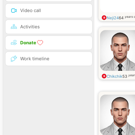
Video call
years 
Neji24
64
Activities
Donate
Work timeline
year
Chikchik
53