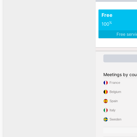
Free
%
100
Free serv
Meetings by cou
France
Belgium
Spain
Italy
Sweden