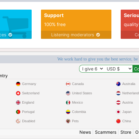
Support
Serio
100% free
quality
ices
Listening moderators
Co
We work hard to give you the best service, be
ntry
Germany
Canada
Australia
Switzerland
United States
Netherland
England
Mexico
Austria
Portugal
Colombia
Japan
Disabled
Pets
China
News
|
Scammers
|
Store
|
O