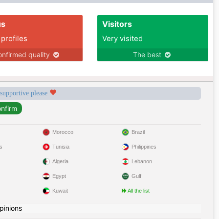
us
Visitors
 profiles
Very visited
nfirmed quality
The best
 supportive please
Morocco
Brazil
s
Tunisia
Philippines
Algeria
Lebanon
Egypt
Gulf
Kuwait
All the list
pinions