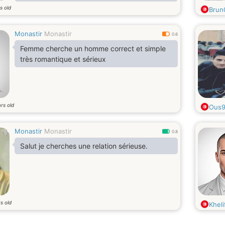
bienvenue à tout les tranches d'âges.
s old
Brun
Monastir
Monastir
0.6
Femme cherche un homme correct et simple
très romantique et sérieux
rs old
Ous
Monastir
Monastir
0.8
Salut je cherches une relation sérieuse.
s old
Kheli