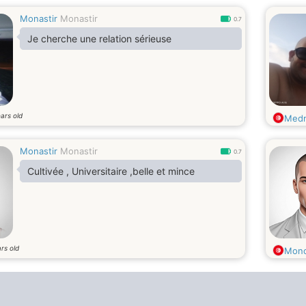
Monastir
Monastir
0.7
Je cherche une relation sérieuse
ars old
Med
Monastir
Monastir
0.7
Cultivée , Universitaire ,belle et mince
rs old
Mon