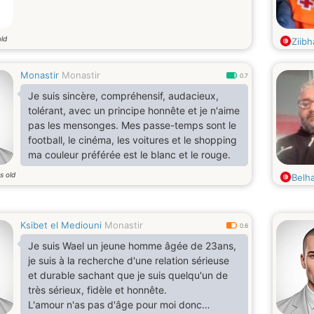
old
Ziibh
Monastir
Monastir
0.7
Je suis sincère, compréhensif, audacieux,
tolérant, avec un principe honnête et je n'aime
pas les mensonges. Mes passe-temps sont le
football, le cinéma, les voitures et le shopping
ma couleur préférée est le blanc et le rouge.
s old
Belh
Ksibet el Mediouni
Monastir
0.6
Je suis Wael un jeune homme âgée de 23ans,
je suis à la recherche d'une relation sérieuse
et durable sachant que je suis quelqu'un de
très sérieux, fidèle et honnête.
L'amour n'as pas d'âge pour moi donc