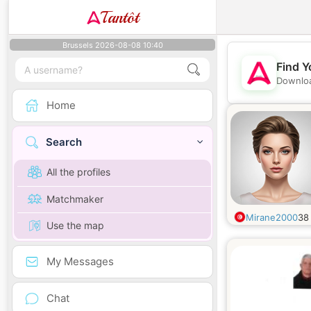
Tantôt
Brussels 2026-08-08 10:40
Find Y
Downloa
Home
Search
All the profiles
Matchmaker
Mirane2000
3
Use the map
My Messages
Chat