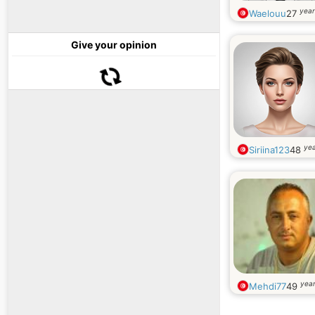
year
Waelouu
27
Give your opinion
yea
Siriina123
48
year
Mehdi77
49