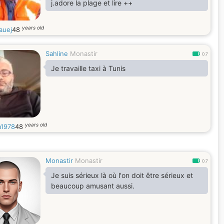
j.adore la plage et lire ++
years old
auej
48
Sahline
Monastir
0.7
Je travaille taxi à Tunis
years old
a1978
48
Monastir
Monastir
0.7
Je suis sérieux là où l'on doit être sérieux et
beaucoup amusant aussi.