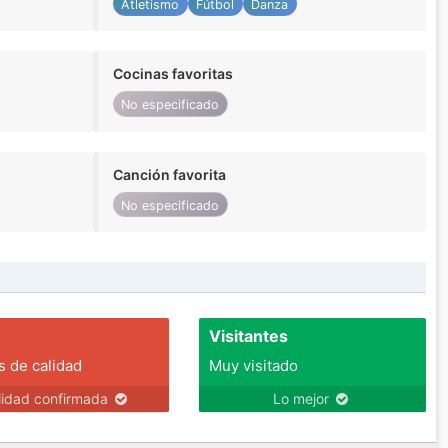
Atletismo
Fútbol
Danza
Cocinas favoritas
No especificado
Canción favorita
No especificado
Visitantes
s de calidad
Muy visitado
lidad confirmada
Lo mejor