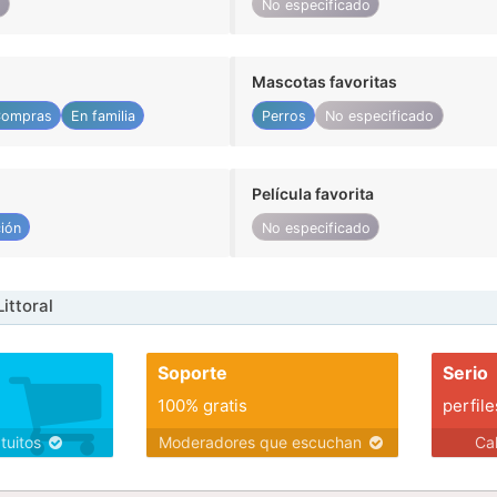
o
No especificado
Mascotas favoritas
ompras
En familia
Perros
No especificado
Película favorita
ión
No especificado
ittoral
Soporte
Serio
100% gratis
perfile
atuitos
Moderadores que escuchan
Ca