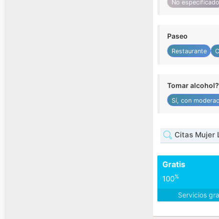
No especificad
Paseo
Restaurante
C
Tomar alcohol?
Sí, con moderac
Citas Mujer L
Gratis
%
100
Servicios gr