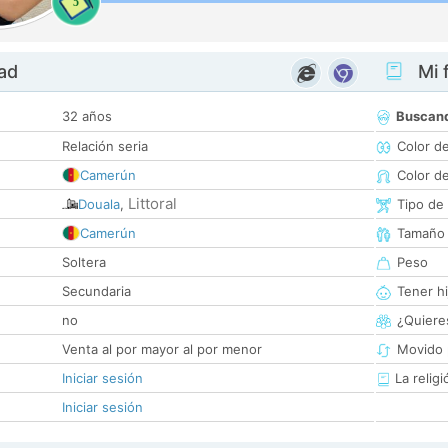
5
dad
Mi f
32 años
Buscan
Relación seria
Color d
Camerún
Color d
Littoral
Douala
,
Tipo de
Camerún
Tamaño
Soltera
Peso
Secundaria
Tener hi
no
¿Quieres
Venta al por mayor al por menor
Movido 
Iniciar sesión
La religi
Iniciar sesión