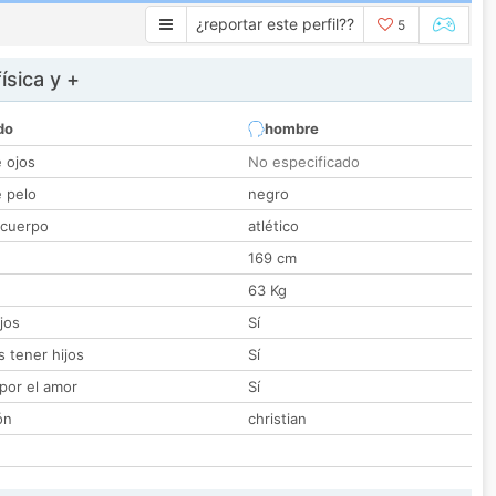
¿reportar este perfil??
5
ísica y +
do
hombre
e ojos
No especificado
e pelo
negro
 cuerpo
atlético
169 cm
63 Kg
jos
Sí
 tener hijos
Sí
por el amor
Sí
ón
christian