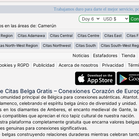
Trabajamos duro para darte el mejor servicio, po
os en las áreas de: Camerún
 Region
Citas Adamawa
Citas Central
Citas Centre
Citas East
Citas F
tas North-West Region
Citas Northwest
Citas South
Citas South-West Reg
Noticias
|
Estafadores
|
Tienda
ookies y RGPD
|
Publicidad
|
Acerca de nosotros
|
Privacidad
|
Térmi
e Citas Belga Gratis – Conexiones Corazón de Euro
comunidad principal de Bélgica para conexiones auténticas. Atantot.
lamenco, celebrando el espíritu belga único de diversidad y unidad.
s en los diamantes de Amberes, el encanto medieval de Gante, la i
 compatibles que aprecian el rico tapiz cultural de nuestra nación.
tra plataforma completamente gratuita que encarna valores belgas de
es genuinas para conexiones significativas.
e belgas construyendo relaciones duraderas mientras celebran tan