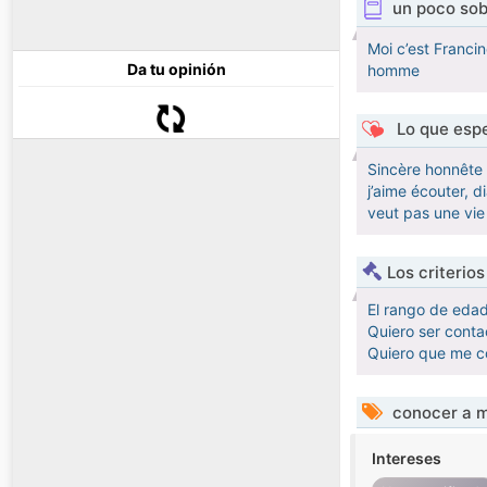
un poco sob
Moi c’est Francin
Da tu opinión
homme
Lo que espe
Sincère honnête f
j’aime écouter, d
veut pas une vie
Los criterio
El rango de eda
Quiero ser conta
Quiero que me c
conocer a m
Intereses