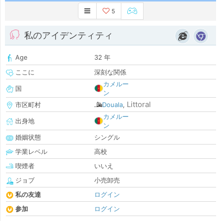
5
私のアイデンティティ
Age
32 年
ここに
深刻な関係
カメルー
国
ン
Littoral
市区町村
Douala
,
カメルー
出身地
ン
婚姻状態
シングル
学業レベル
高校
喫煙者
いいえ
ジョブ
小売卸売
私の友達
ログイン
参加
ログイン