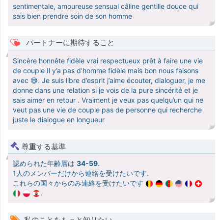
sentimentale, amoureuse sensual câline gentille douce qui
sais bien prendre soin de son homme
パートナーに期待すること
Sincère honnête fidèle vrai respectueux prêt à faire une vie
de couple Il y’a pas d’homme fidèle mais bon nous faisons
avec 😅. Je suis libre d’esprit j’aime écouter, dialoguer, je me
donne dans une relation si je vois de la pure sincérité et je
sais aimer en retour . Vraiment je veux pas quelqu’un qui ne
veut pas une vie de couple pas de personne qui recherche
juste le dialogue en longueur
尊重する基準
認められた年齢層は
34-59
.
1人のメンバーだけから連絡を受けたいです.
これらの国々からのみ連絡を受けたいです
.
私のことをもっと知りたい