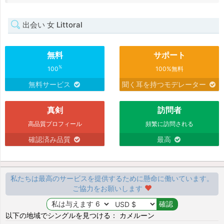
出会い 女 Littoral
無料
サポート
%
100
100%無料
無料サービス
聞く耳を持つモデレーター
真剣
訪問者
高品質プロフィール
頻繁に訪問される
確認済み品質
最高
私たちは最高のサービスを提供するために懸命に働いています。
ご協力をお願いします
以下の地域でシングルを見つける： カメルーン