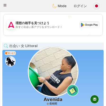
Tantôt
Toggle
Mode
ログイン
navigation
💖
理想の相手を見つけよう
💖
今すぐ出会い系アプリをダウンロード！
💕
💕
出会い 女 Littoral
0.4/1
5
Avenida
長時間