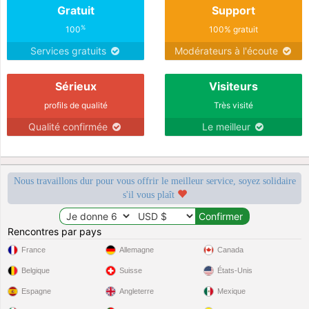
Gratuit
Support
%
100
100% gratuit
Services gratuits
Modérateurs à l'écoute
Sérieux
Visiteurs
profils de qualité
Très visité
Qualité confirmée
Le meilleur
Nous travaillons dur pour vous offrir le meilleur service, soyez solidaire
s'il vous plaît
Rencontres par pays
France
Allemagne
Canada
Belgique
Suisse
États-Unis
Espagne
Angleterre
Mexique