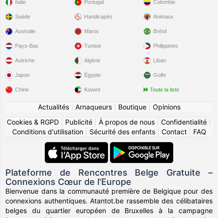
Italie
Portugal
Colombie
Suède
Handicapés
Animaux
Australie
Maroc
Brésil
Pays-Bas
Tunisie
Philippines
Autriche
Algérie
Liban
Japon
Égypte
Golfe
Chine
Koweït
Toute la liste
Actualités
|
Arnaqueurs
|
Boutique
|
Opinions
Cookies & RGPD
|
Publicité
|
À propos de nous
|
Confidentialité
|
Conditions d'utilisation
|
Sécurité des enfants
|
Contact
|
FAQ
Plateforme de Rencontres Belge Gratuite –
Connexions Cœur de l'Europe
Bienvenue dans la communauté première de Belgique pour des
connexions authentiques. Atantot.be rassemble des célibataires
belges du quartier européen de Bruxelles à la campagne