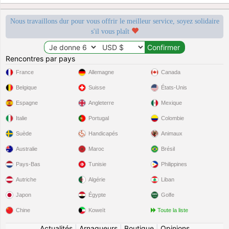
Nous travaillons dur pour vous offrir le meilleur service, soyez solidaire
s'il vous plaît
Rencontres par pays
France
Allemagne
Canada
Belgique
Suisse
États-Unis
Espagne
Angleterre
Mexique
Italie
Portugal
Colombie
Suède
Handicapés
Animaux
Australie
Maroc
Brésil
Pays-Bas
Tunisie
Philippines
Autriche
Algérie
Liban
Japon
Égypte
Golfe
Chine
Koweït
Toute la liste
Actualités
|
Arnaqueurs
|
Boutique
|
Opinions