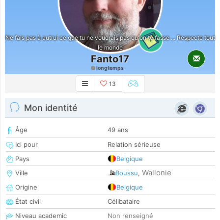
Ne fais pas à autrui ce que tu ne voudrais pas qu'on te fasse ... Respecte tout
1
le monde
Fanto17
longtemps
13
Mon identité
Âge
49 ans
Ici pour
Relation sérieuse
Pays
Belgique
Wallonie
Ville
Boussu
,
Origine
Belgique
État civil
Célibataire
Niveau academic
Non renseigné