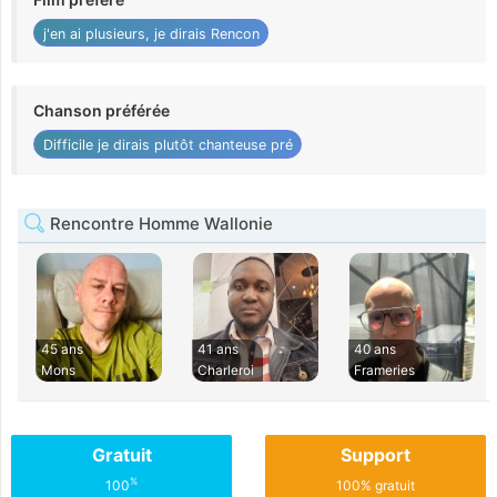
j'en ai plusieurs, je dirais Rencon
Chanson préférée
Difficile je dirais plutôt chanteuse pré
Rencontre Homme Wallonie
45 ans
41 ans
40 ans
Mons
Charleroi
Frameries
Gratuit
Support
%
100
100% gratuit