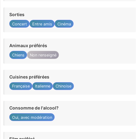
Sorties
Concert
Entre amis
Cinéma
Animaux préférés
Chiens
Non renseigné
Cuisines préférées
Française
Italienne
Chinoise
Consomme de l'alcool?
Oui, avec modération
Film préféré