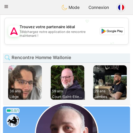
Tantôt
Toggle
Mode
Connexion
navigation
💖
Trouvez votre partenaire idéal
Téléchargez notre application de rencontre
💖
maintenant !
💕
💕
Rencontre Homme Wallonie
36 ans
59 ans
29 ans
Liège
Court-Saint-Etienn
Jambes
0.9/1