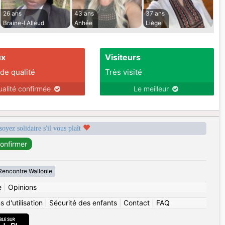
26 ans
43 ans
37 ans
Braine-l Alleud
Anhée
Liège
ux
Visiteurs
 de qualité
Très visité
ualité confirmée
Le meilleur
soyez solidaire s'il vous plaît
Rencontre Wallonie
e
|
Opinions
 d'utilisation
|
Sécurité des enfants
|
Contact
|
FAQ