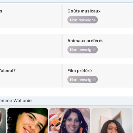
ts
Goûts musicaux
Non renseigné
Animaux préférés
Non renseigné
alcool?
Film préféré
Non renseigné
emme Wallonie