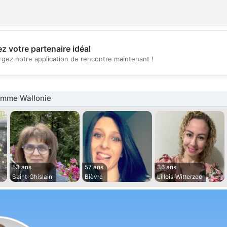
z votre partenaire idéal
💖
rgez notre application de rencontre maintenant !
💕
mme Wallonie
53 ans
57 ans
36 ans
Saint-Ghislain
Bièvre
Lillois-Witterzee