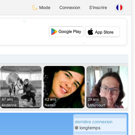
Mode
Connexion
S'inscrire
💖
💕
47 ans
42 ans
29 ans
Andenne
Namur
Mourcourt
dernière connexion
longtemps