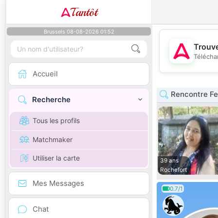
Tantôt
Brussels 08-08-2026 01:52
Trouve
Télécha
Accueil
Rencontre Fe
Recherche
Tous les profils
Matchmaker
Utiliser la carte
39 ans
Rochefort
Mes Messages
0.7/1
Chat