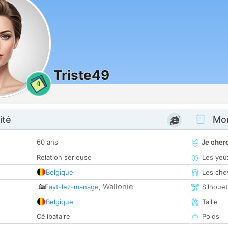
Triste49
0
ité
Mon
60 ans
Je cher
Relation sérieuse
Les yeu
Belgique
Les che
Wallonie
Fayt-lez-manage
,
Silhoue
Belgique
Taille
Célibataire
Poids