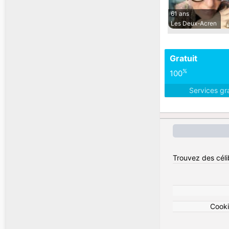
61 ans
Les Deux-Acren
Gratuit
%
100
Services gr
Trouvez des céli
Cook