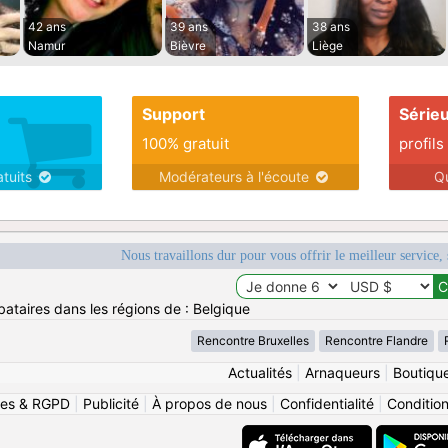
42 ans
39 ans
38 ans
Namur
Bièvre
Liège
Support
Série
100% gratuit
profils
atuits
Modérateurs à l'écoute
Q
Nous travaillons dur pour vous offrir le meilleur service, 
bataires dans les régions de : Belgique
Rencontre Bruxelles
Rencontre Flandre
Actualités
|
Arnaqueurs
|
Boutiqu
ies & RGPD
|
Publicité
|
À propos de nous
|
Confidentialité
|
Conditions