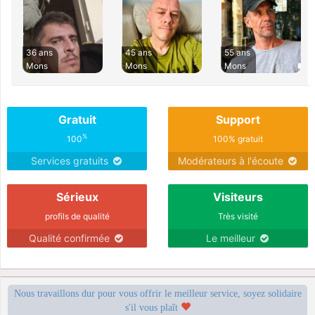
36 ans
45 ans
55 ans
Mons
Mons
Mons
Gratuit
Support
%
100
100% gratuit
Services gratuits
Modérateurs à l'écoute
Sérieux
Visiteurs
profils de qualité
Très visité
Qualité confirmée
Le meilleur
Nous travaillons dur pour vous offrir le meilleur service, soyez solidaire
s'il vous plaît