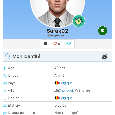
0
Safak02
longtemps
0
Mon identité
Âge
49 ans
Ici pour
Amitié
Pays
Belgique
Wallonie
Ville
Charleroi
,
Origine
Belgique
État civil
Divorcé
Niveau academic
Non renseigné