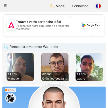
Tantôt
Toggle
Mode
Connexion
navigation
💖
Trouvez votre partenaire idéal
Téléchargez notre application de rencontre
💖
maintenant !
💕
💕
Rencontre Homme Wallonie
41 ans
32 ans
41 ans
Manage
Ottignies-Louvain-
Wavre
0.3/1