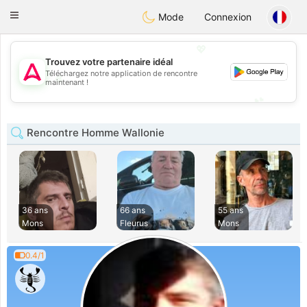
Tantôt
Toggle
Mode
Connexion
navigation
💖
Trouvez votre partenaire idéal
Téléchargez notre application de rencontre
💖
maintenant !
💕
💕
Rencontre Homme Wallonie
36 ans
66 ans
55 ans
Mons
Fleurus
Mons
0.4/1