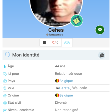
1
Cehes
longtemps
0
Mon identité
Âge
44 ans
Ici pour
Relation sérieuse
Pays
Belgique
Wallonie
Ville
Herstal
,
Origine
Belgique
État civil
Divorcé
Niveau academic
Non renseigné