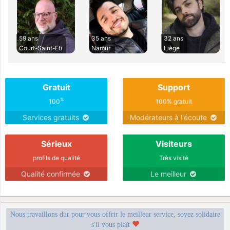
59 ans
35 ans
32 ans
Court-Saint-Eti
Namur
Liège
Gratuit
Support
%
100
100% gratuit
Services gratuits
Modérateurs à l'écoute
Sérieux
Visiteurs
profils de qualité
Très visité
Qualité confirmée
Le meilleur
Nous travaillons dur pour vous offrir le meilleur service, soyez solidaire
s'il vous plaît