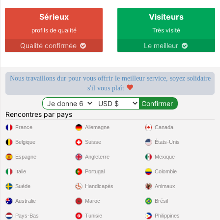
Sérieux
Visiteurs
profils de qualité
Très visité
Qualité confirmée
Le meilleur
Nous travaillons dur pour vous offrir le meilleur service, soyez solidaire
s'il vous plaît
Rencontres par pays
France
Allemagne
Canada
Belgique
Suisse
États-Unis
Espagne
Angleterre
Mexique
Italie
Portugal
Colombie
Suède
Handicapés
Animaux
Australie
Maroc
Brésil
Pays-Bas
Tunisie
Philippines