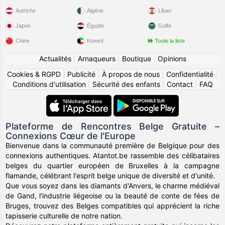
Autriche
Algérie
Liban
Japon
Égypte
Golfe
Chine
Koweït
Toute la liste
Actualités
|
Arnaqueurs
|
Boutique
|
Opinions
Cookies & RGPD
|
Publicité
|
À propos de nous
|
Confidentialité
|
Conditions d'utilisation
|
Sécurité des enfants
|
Contact
|
FAQ
Plateforme de Rencontres Belge Gratuite –
Connexions Cœur de l'Europe
Bienvenue dans la communauté première de Belgique pour des
connexions authentiques. Atantot.be rassemble des célibataires
belges du quartier européen de Bruxelles à la campagne
flamande, célébrant l'esprit belge unique de diversité et d'unité.
Que vous soyez dans les diamants d'Anvers, le charme médiéval
de Gand, l'industrie liégeoise ou la beauté de conte de fées de
Bruges, trouvez des Belges compatibles qui apprécient la riche
tapisserie culturelle de notre nation.