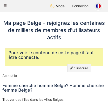
Tantôt
Toggle
Mode
Connexion
navigation
Ma page Belge - rejoignez les centaines
de milliers de membres d'utilisateurs
actifs
Pour voir le contenu de cette page il faut
être connecté.
S'inscrire
Aide utile
Femme cherche homme Belge? Homme cherche
femme Belge?
Trouver des filles dans les villes Belges