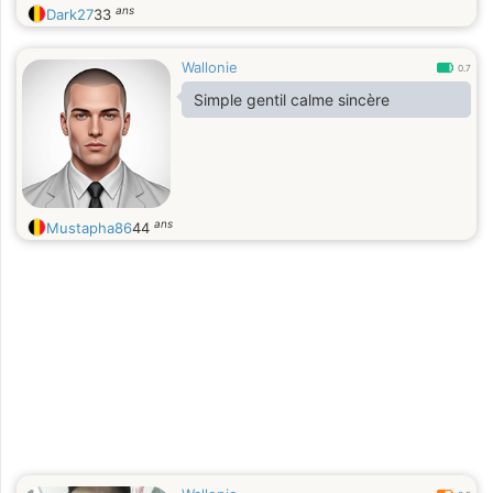
ans
Dark27
33
Wallonie
0.7
Simple gentil calme sincère
ans
Mustapha86
44