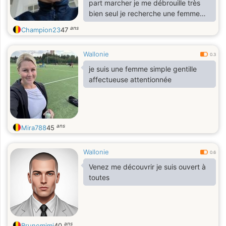
part marcher je me débrouille très
bien seul je recherche une femme
honnête sincère fidèle chaude et
ans
Champion23
47
coquine pour relation stable
Wallonie
0.3
je suis une femme simple gentille
affectueuse attentionnée
ans
Mira788
45
Wallonie
0.6
Venez me découvrir je suis ouvert à
toutes
ans
Brunomimi
40