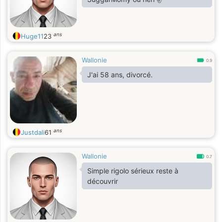
ans
Huge11
23
Wallonie
0.9
J'ai 58 ans, divorcé.
ans
Justdali
61
Wallonie
0.7
Simple rigolo sérieux reste à
découvrir