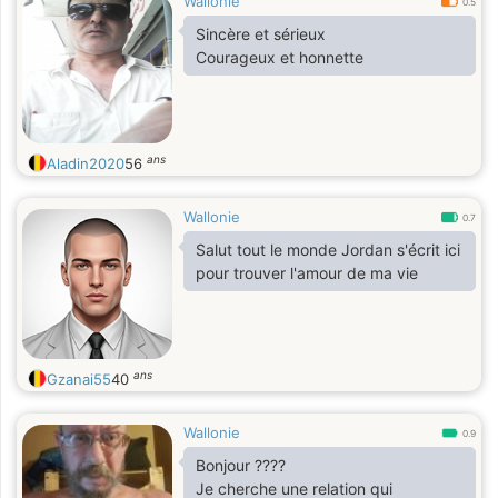
Wallonie
0.5
Sincère et sérieux
Courageux et honnette
ans
Aladin2020
56
Wallonie
0.7
Salut tout le monde Jordan s'écrit ici
pour trouver l'amour de ma vie
ans
Gzanai55
40
Wallonie
0.9
Bonjour ????
Je cherche une relation qui