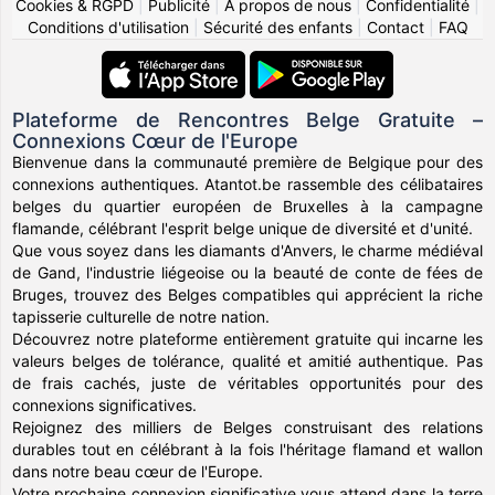
Cookies & RGPD
|
Publicité
|
À propos de nous
|
Confidentialité
|
Conditions d'utilisation
|
Sécurité des enfants
|
Contact
|
FAQ
Plateforme de Rencontres Belge Gratuite –
Connexions Cœur de l'Europe
Bienvenue dans la communauté première de Belgique pour des
connexions authentiques. Atantot.be rassemble des célibataires
belges du quartier européen de Bruxelles à la campagne
flamande, célébrant l'esprit belge unique de diversité et d'unité.
Que vous soyez dans les diamants d'Anvers, le charme médiéval
de Gand, l'industrie liégeoise ou la beauté de conte de fées de
Bruges, trouvez des Belges compatibles qui apprécient la riche
tapisserie culturelle de notre nation.
Découvrez notre plateforme entièrement gratuite qui incarne les
valeurs belges de tolérance, qualité et amitié authentique. Pas
de frais cachés, juste de véritables opportunités pour des
connexions significatives.
Rejoignez des milliers de Belges construisant des relations
durables tout en célébrant à la fois l'héritage flamand et wallon
dans notre beau cœur de l'Europe.
Votre prochaine connexion significative vous attend dans la terre