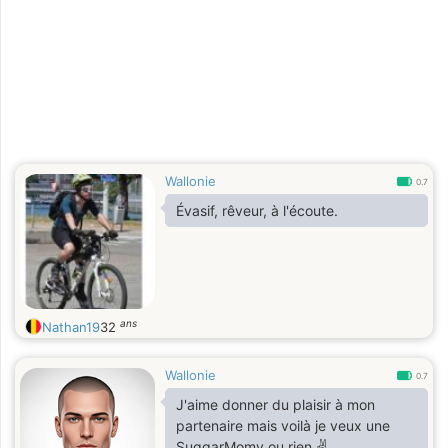
Wallonie
0.7
Évasif, rêveur, à l'écoute.
ans
Nathan19
32
Wallonie
0.7
J'aime donner du plaisir à mon
partenaire mais voilà je veux une
SuggarMomy ou rien ✌