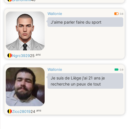
Wallonie
0.6
J'aime parler faire du sport
ans
Ngrc3929
25
Wallonie
0.9
Je suis de Liège j'ai 21 ans je
recherche un peux de tout
ans
Zico28019
24