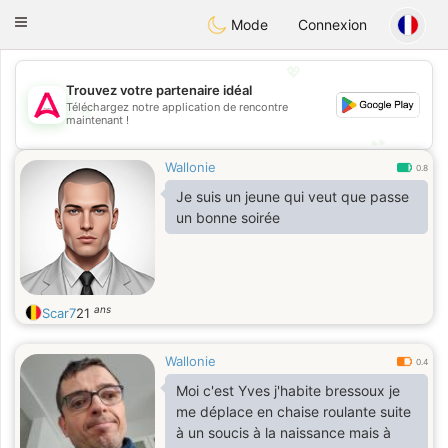
Tantôt
Toggle
Mode
Connexion
navigation
💖
Trouvez votre partenaire idéal
💖
Téléchargez notre application de rencontre
maintenant !
💕
💕
Wallonie
0.8
Je suis un jeune qui veut que passe
un bonne soirée
ans
Scar7
21
Wallonie
0.4
Moi c'est Yves j'habite bressoux je
me déplace en chaise roulante suite
à un soucis à la naissance mais à