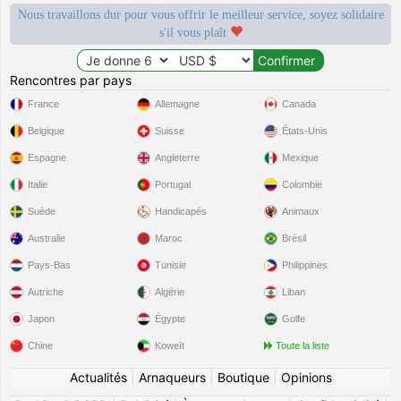
Nous travaillons dur pour vous offrir le meilleur service, soyez solidaire
s'il vous plaît
Rencontres par pays
France
Allemagne
Canada
Belgique
Suisse
États-Unis
Espagne
Angleterre
Mexique
Italie
Portugal
Colombie
Suède
Handicapés
Animaux
Australie
Maroc
Brésil
Pays-Bas
Tunisie
Philippines
Autriche
Algérie
Liban
Japon
Égypte
Golfe
Chine
Koweït
Toute la liste
Actualités
|
Arnaqueurs
|
Boutique
|
Opinions