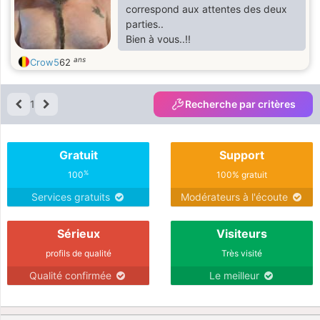
correspond aux attentes des deux
parties..
Bien à vous..!!
ans
Crow5
62
1
Recherche par critères
Gratuit
Support
%
100
100% gratuit
Services gratuits
Modérateurs à l'écoute
Sérieux
Visiteurs
profils de qualité
Très visité
Qualité confirmée
Le meilleur