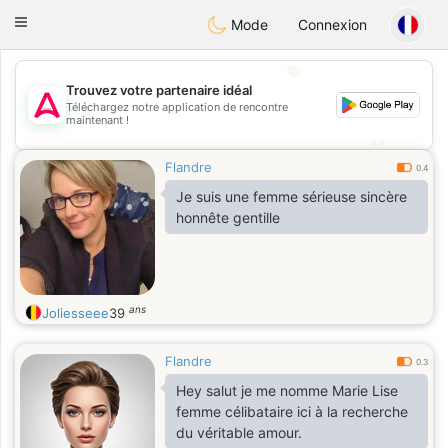
Tantôt
Toggle
Mode
Connexion
navigation
💖
Trouvez votre partenaire idéal
💖
Téléchargez notre application de rencontre
maintenant !
💕
💕
Flandre
0.4
Je suis une femme sérieuse sincère
honnête gentille
ans
Joliesseee
39
Flandre
0.3
Hey salut je me nomme Marie Lise
femme célibataire ici à la recherche
du véritable amour.