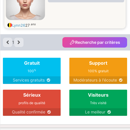
ans
Lynn26
27
1
Recherche par critères
Gratuit
Support
%
100
100% gratuit
Services gratuits
Modérateurs à l'écoute
Sérieux
Visiteurs
profils de qualité
Très visité
Qualité confirmée
Le meilleur