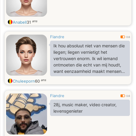
ans
Anabell
31
Flandre
0.6
Ik hou absoluut niet van mensen die
liegen; liegen vernietigt het
vertrouwen enorm. Ik wil iemand
ontmoeten die echt van mij houdt,
want eenzaamheid maakt mensen
zoals ik leeg van binnen.
ans
Chuleeporn
60
Flandre
0.6
28j, music maker, video creator,
levensgenieter