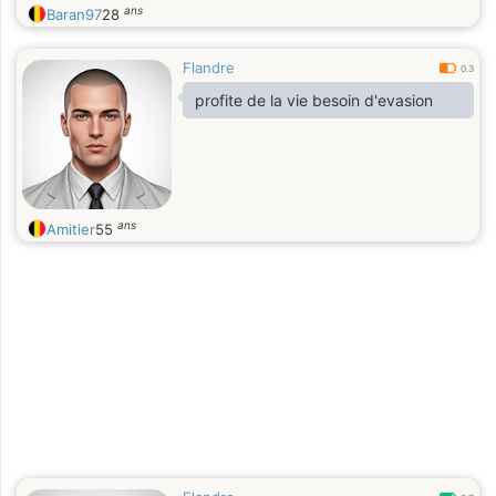
ans
Baran97
28
Flandre
0.3
profite de la vie besoin d'evasion
ans
Amitier
55