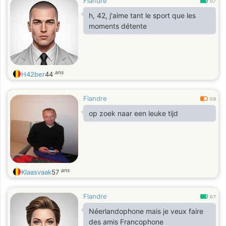
Flandre
0.7
h, 42, j'aime tant le sport que les
moments détente
ans
H42ber
44
Flandre
0.6
op zoek naar een leuke tijd
ans
Klaasvaak
57
Flandre
0.7
Néerlandophone mais je veux faire
des amis Francophone