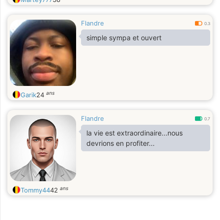
Flandre
0.3
simple sympa et ouvert
ans
Garik
24
Flandre
0.7
la vie est extraordinaire...nous
devrions en profiter...
ans
Tommy44
42