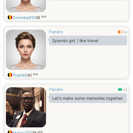
ans
Colombe910
38
Flandre
0.6
Spanish girl, I like travel
ans
Thais85
40
Flandre
0.9
Let's make some memories together.
ans
Martey777
38