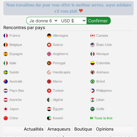
Nous travaillons dur pour vous offrir le meilleur service, soyez solidaire
s'il vous plaît
Rencontres par pays
France
Allemagne
Canada
Belgique
Suisse
États-Unis
Espagne
Angleterre
Mexique
Italie
Portugal
Colombie
Suède
Handicapés
Animaux
Australie
Maroc
Brésil
Pays-Bas
Tunisie
Philippines
Autriche
Algérie
Liban
Japon
Égypte
Golfe
Chine
Koweït
Toute la liste
Actualités
|
Arnaqueurs
|
Boutique
|
Opinions