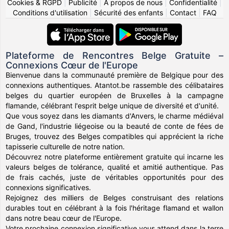
Cookies & RGPD
|
Publicité
|
À propos de nous
|
Confidentialité
|
Conditions d'utilisation
|
Sécurité des enfants
|
Contact
|
FAQ
Plateforme de Rencontres Belge Gratuite –
Connexions Cœur de l'Europe
Bienvenue dans la communauté première de Belgique pour des
connexions authentiques. Atantot.be rassemble des célibataires
belges du quartier européen de Bruxelles à la campagne
flamande, célébrant l'esprit belge unique de diversité et d'unité.
Que vous soyez dans les diamants d'Anvers, le charme médiéval
de Gand, l'industrie liégeoise ou la beauté de conte de fées de
Bruges, trouvez des Belges compatibles qui apprécient la riche
tapisserie culturelle de notre nation.
Découvrez notre plateforme entièrement gratuite qui incarne les
valeurs belges de tolérance, qualité et amitié authentique. Pas
de frais cachés, juste de véritables opportunités pour des
connexions significatives.
Rejoignez des milliers de Belges construisant des relations
durables tout en célébrant à la fois l'héritage flamand et wallon
dans notre beau cœur de l'Europe.
Votre prochaine connexion significative vous attend dans la terre