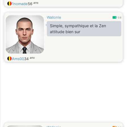
ans
1nomade
56
Wallonie
0.8
Simple, sympathique et la Zen
attitude bien sur
ans
Ams00
34