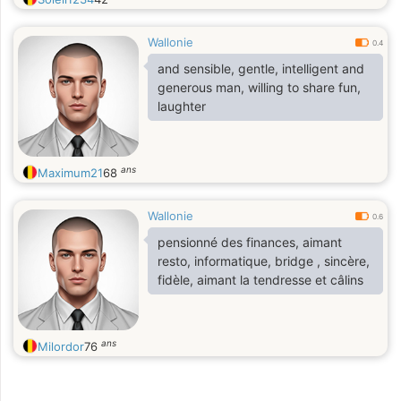
Wallonie
0.4
and sensible, gentle, intelligent and
generous man, willing to share fun,
laughter
ans
Maximum21
68
Wallonie
0.6
pensionné des finances, aimant
resto, informatique, bridge , sincère,
fidèle, aimant la tendresse et câlins
ans
Milordor
76