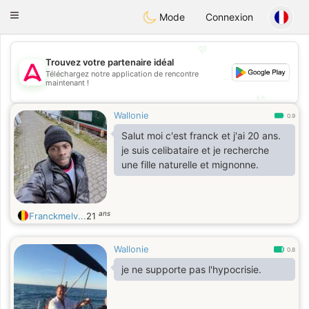
Tantôt
Toggle
Mode
Connexion
navigation
💖
Trouvez votre partenaire idéal
💖
Téléchargez notre application de rencontre
maintenant !
💕
💕
Wallonie
0.9
Salut moi c'est franck et j'ai 20 ans.
je suis celibataire et je recherche
une fille naturelle et mignonne.
ans
Franckmelv...
21
Wallonie
0.8
je ne supporte pas l'hypocrisie.