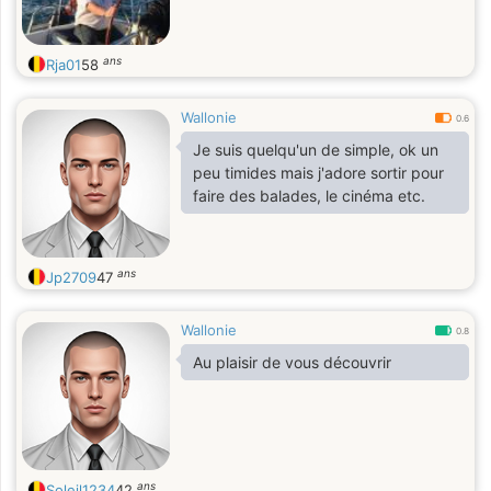
ans
Rja01
58
Wallonie
0.6
Je suis quelqu'un de simple, ok un
peu timides mais j'adore sortir pour
faire des balades, le cinéma etc.
ans
Jp2709
47
Wallonie
0.8
Au plaisir de vous découvrir
ans
Soleil1234
42