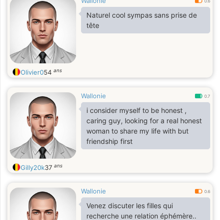
Wallonie
0.6
Naturel cool sympas sans prise de
tête
ans
Olivier0
54
Wallonie
0.7
i consider myself to be honest ,
caring guy, looking for a real honest
woman to share my life with but
friendship first
ans
Gilly20k
37
Wallonie
0.6
Venez discuter les filles qui
recherche une relation éphémère..