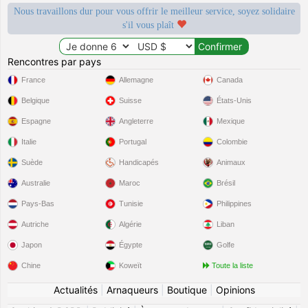
Nous travaillons dur pour vous offrir le meilleur service, soyez solidaire
s'il vous plaît
Rencontres par pays
France
Allemagne
Canada
Belgique
Suisse
États-Unis
Espagne
Angleterre
Mexique
Italie
Portugal
Colombie
Suède
Handicapés
Animaux
Australie
Maroc
Brésil
Pays-Bas
Tunisie
Philippines
Autriche
Algérie
Liban
Japon
Égypte
Golfe
Chine
Koweït
Toute la liste
Actualités
|
Arnaqueurs
|
Boutique
|
Opinions