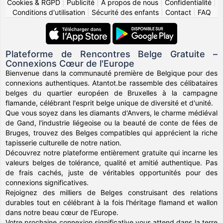
Cookies & RGPD
|
Publicité
|
À propos de nous
|
Confidentialité
|
Conditions d'utilisation
|
Sécurité des enfants
|
Contact
|
FAQ
Plateforme de Rencontres Belge Gratuite –
Connexions Cœur de l'Europe
Bienvenue dans la communauté première de Belgique pour des
connexions authentiques. Atantot.be rassemble des célibataires
belges du quartier européen de Bruxelles à la campagne
flamande, célébrant l'esprit belge unique de diversité et d'unité.
Que vous soyez dans les diamants d'Anvers, le charme médiéval
de Gand, l'industrie liégeoise ou la beauté de conte de fées de
Bruges, trouvez des Belges compatibles qui apprécient la riche
tapisserie culturelle de notre nation.
Découvrez notre plateforme entièrement gratuite qui incarne les
valeurs belges de tolérance, qualité et amitié authentique. Pas
de frais cachés, juste de véritables opportunités pour des
connexions significatives.
Rejoignez des milliers de Belges construisant des relations
durables tout en célébrant à la fois l'héritage flamand et wallon
dans notre beau cœur de l'Europe.
Votre prochaine connexion significative vous attend dans la terre