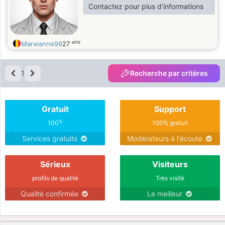
Contactez pour plus d’informations
ans
Marwanne99
27
1
Recherche par critères
Gratuit
Support
%
100
100% gratuit
Services gratuits
Modérateurs à l'écoute
Sérieux
Visiteurs
profils de qualité
Très visité
Qualité confirmée
Le meilleur