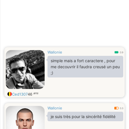
Wallonie
0.9
simple mais a fort caractere , pour
me decouvrir il faudra creusé un peu
;)
ans
Ced1307
46
Wallonie
0.3
je suis très pour la sincérité fidélité