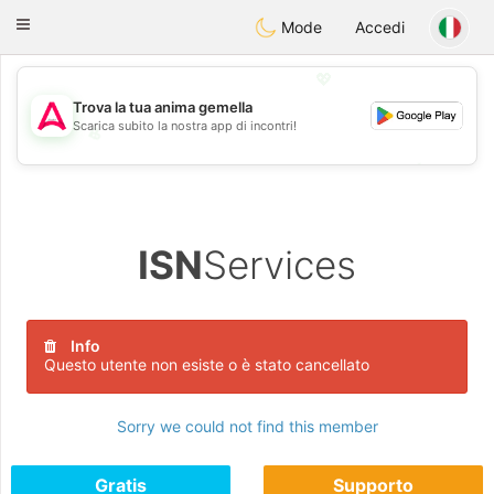
Tantôt
Toggle
Mode
Accedi
navigation
💖
Trova la tua anima gemella
Scarica subito la nostra app di incontri!
💖
💕
💕
ISN
Services
Info
Questo utente non esiste o è stato cancellato
Sorry we could not find this member
Gratis
Supporto