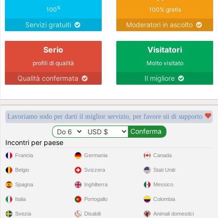
%
100
100% gratis
Servizi gratuiti
Moderatori in ascolto
Serio
Visitatori
profili di qualità
Molto visitato
Qualità confermata
Il migliore
Lavoriamo sodo per darti il miglior servizio, per favore sii di supporto
Incontri per paese
Francia
Germania
Canada
Belgio
Svizzera
Stati Uniti
Spagna
Inghilterra
Messico
Italia
Portogallo
Colombia
Svezia
Disabili
Animali domestici