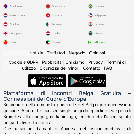
Australia
Marocco
Brasile
Paesi Bassi
Tunisia
Filippine
Austria
Algeria
Libano
Giappone
Egitto
Golfo
Cina
Kuwait
Tutta la lista
Notizie
|
Truffatori
|
Negozio
|
Opinioni
Cookie e GDPR
|
Pubblicità
|
Chi siamo
|
Privacy
|
Termini di
utilizzo
|
Sicurezza dei minori
|
Contatto
|
FAQ
Piattaforma di Incontri Belga Gratuita –
Connessioni del Cuore d'Europa
Benvenuto nella comunità principale del Belgio per connessioni
genuine. Atantot.be riunisce single belgi dal quartiere europeo di
Bruxelles alla campagna fiamminga, celebrando l'unico spirito
belga di diversità e unità.
Che tu sia nei diamanti di Anversa, nel fascino medievale di