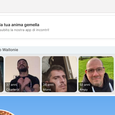
la tua anima gemella
💖
subito la nostra app di incontri!
💕
o Wallonie
37 anni
36 anni
52 anni
Charleroi
Mons
Amay