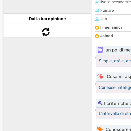
livello accademi
Fumare
Dai la tua opinione
Job
I miei amici
Joined
un po 'di me
Simple, drôle, am
Cosa mi asp
Curieuse, intelli
I criteri che
L'intervallo di e
Conoscere 