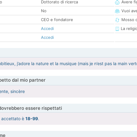
co
Dottorato di ricerca
Avere fig
No
Vuoi ave
CEO e fondatore
Mosso d
Accedi
La religi
Accedi
bitieux, j’adore la nature et la musique (mais je n’est pas la main ver
etto dal mio partner
gente, sincère
 dovrebbero essere rispettati
tà accettato è
18-99
.
me