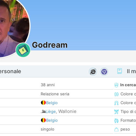
Godream
6
personale
Il m
38 anni
In cerca
Relazione seria
Colore 
Belgio
Colore c
Wallonie
Liège
,
Tipo di 
Belgio
Formato
singolo
peso