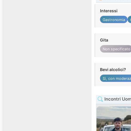
Interessi
Gastronomia
Gita
Non specificato
Bevi alcolici?
Sì, con moderaz
Incontri Uom