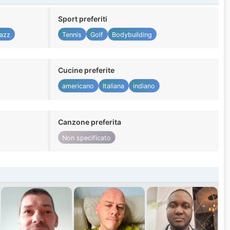
Sport preferiti
azz
Tennis
Golf
Bodybuilding
Cucine preferite
americano
Italiana
indiano
Canzone preferita
Non specificato