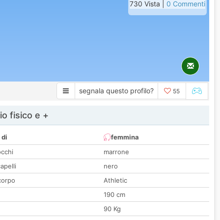
730 Vista |
0 Commenti
segnala questo profilo?
55
io fisico e +
 di
femmina
occhi
marrone
apelli
nero
corpo
Athletic
190 cm
90 Kg