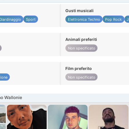
Gusti musicali
Giardinaggio
Sport
Elettronica Techno
Pop Rock
J
Animali preferiti
Non specificato
Film preferito
ione
Non specificato
o Wallonie