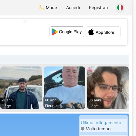
Mode
Accedi
Registrati
💖
💕
21 anni
66 anni
36 anni
Liège
Fleurus
Liège
Ultimo collegamento
Molto tempo