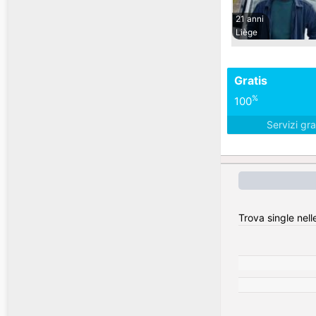
21 anni
Liège
Gratis
%
100
Servizi gra
Trova single nell