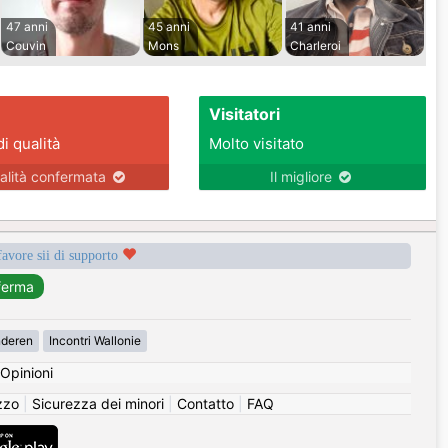
47 anni
45 anni
41 anni
Couvin
Mons
Charleroi
Visitatori
di qualità
Molto visitato
alità confermata
Il migliore
favore sii di supporto
nderen
Incontri Wallonie
Opinioni
izzo
|
Sicurezza dei minori
|
Contatto
|
FAQ