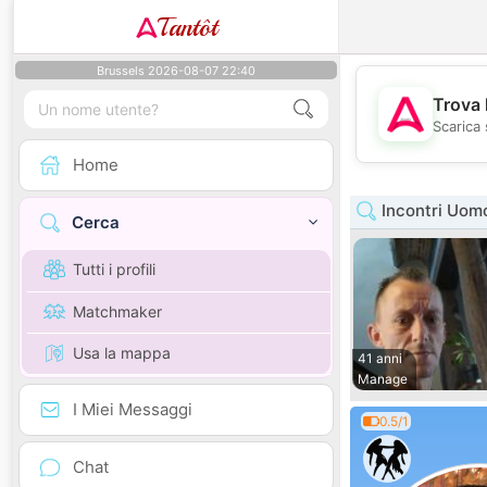
Tantôt
Brussels 2026-08-07 22:40
Trova 
Scarica 
Home
Incontri Uom
Cerca
Tutti i profili
Matchmaker
Usa la mappa
41 anni
Manage
I Miei Messaggi
0.5/1
Chat