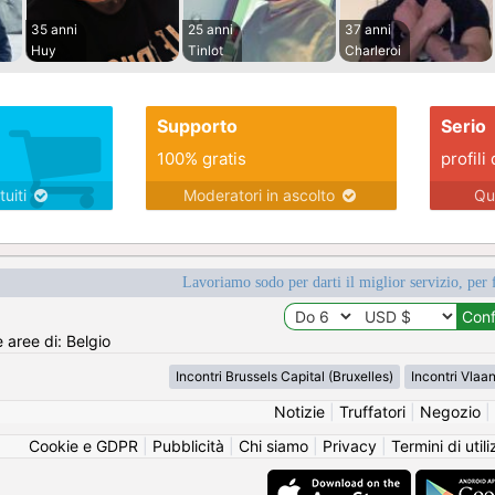
35 anni
25 anni
37 anni
Huy
Tinlot
Charleroi
Supporto
Serio
100% gratis
profili 
tuiti
Moderatori in ascolto
Qu
Lavoriamo sodo per darti il miglior servizio, per 
e aree di: Belgio
Incontri Brussels Capital (Bruxelles)
Incontri Vlaa
Notizie
|
Truffatori
|
Negozio
|
Cookie e GDPR
|
Pubblicità
|
Chi siamo
|
Privacy
|
Termini di util