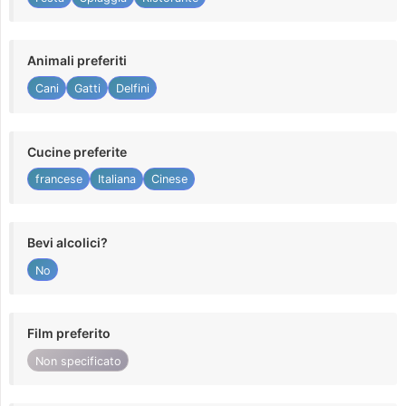
Animali preferiti
Cani
Gatti
Delfini
Cucine preferite
francese
Italiana
Cinese
Bevi alcolici?
No
Film preferito
Non specificato