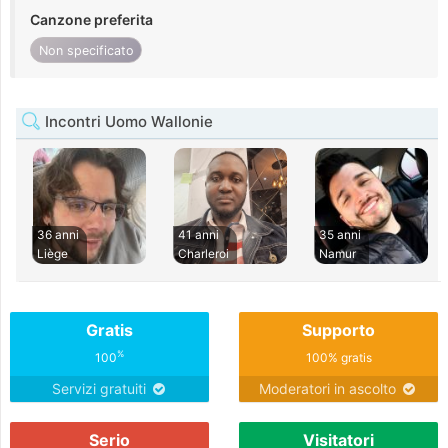
Canzone preferita
Non specificato
Incontri Uomo Wallonie
36 anni
41 anni
35 anni
Liège
Charleroi
Namur
Gratis
Supporto
%
100
100% gratis
Servizi gratuiti
Moderatori in ascolto
Serio
Visitatori