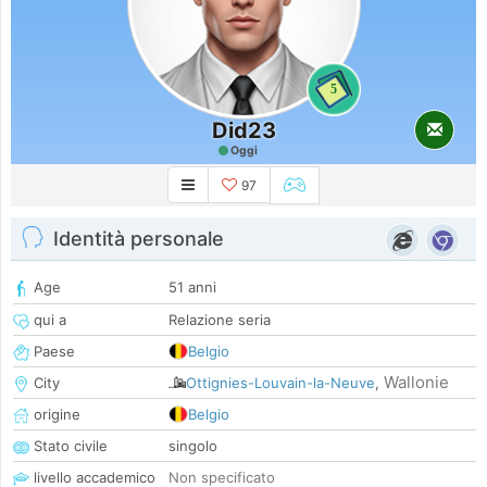
5
Did23
Oggi
97
Identità personale
Age
51 anni
qui a
Relazione seria
Paese
Belgio
Wallonie
City
Ottignies-Louvain-la-Neuve
,
origine
Belgio
Stato civile
singolo
livello accademico
Non specificato