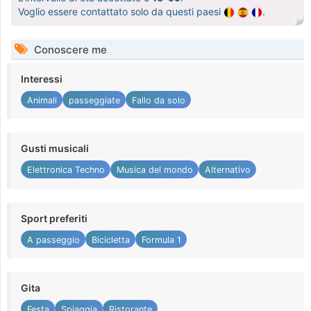
Voglio essere contattato solo da questi paesi
.
Conoscere me
Interessi
Animali
passeggiate
Fallo da solo
Gusti musicali
Elettronica Techno
Musica del mondo
Alternativo
Sport preferiti
A passeggio
Bicicletta
Formula 1
Gita
Festa
Spiaggia
Ristorante