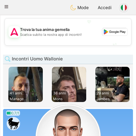
Tantôt
Toggle
Mode
Accedi
navigation
💖
Trova la tua anima gemella
💖
Scarica subito la nostra app di incontri!
💕
💕
Incontri Uomo Wallonie
41 anni
36 anni
29 anni
Manage
Mons
Jambes
0.7/1