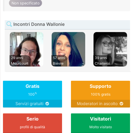
Non specificato
Incontri Donna Wallonie
29 anni
57 anni
39 anni
Mourcourt
Bièvre
Charleroi
Gratis
Supporto
%
100
100% gratis
Servizi gratuiti
Moderatori in ascolto
Serio
Visitatori
profili di qualità
Molto visitato