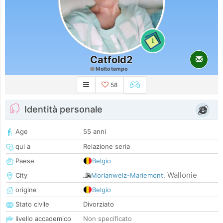
1
Catfold2
Molto tempo
58
Identità personale
Age
55 anni
qui a
Relazione seria
Paese
Belgio
Wallonie
City
Morlanwelz-Mariemont
,
origine
Belgio
Stato civile
Divorziato
livello accademico
Non specificato