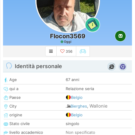
1
Flocon3569
Oggi
356
Identità personale
Age
67 anni
qui a
Relazione seria
Paese
Belgio
Wallonie
City
Bierghes
,
origine
Belgio
Stato civile
singolo
livello accademico
Non specificato