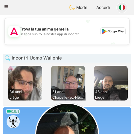
Tantôt
Toggle
Mode
Accedi
navigation
💖
Trova la tua anima gemella
💖
Scarica subito la nostra app di incontri!
💕
💕
Incontri Uomo Wallonie
36 anni
51 anni
48 anni
Liège
Chapelle-lez-Herla
Liège
0.9/1