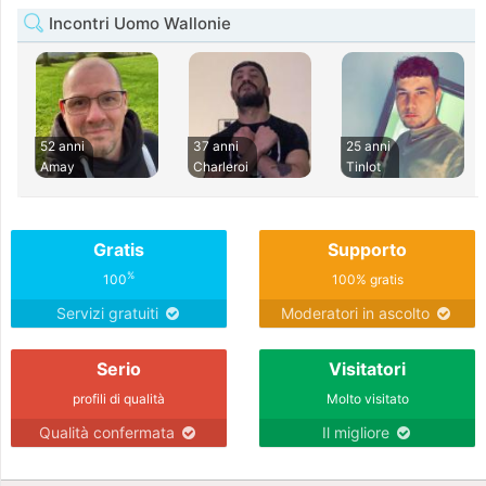
Incontri Uomo Wallonie
52 anni
37 anni
25 anni
Amay
Charleroi
Tinlot
Gratis
Supporto
%
100
100% gratis
Servizi gratuiti
Moderatori in ascolto
Serio
Visitatori
profili di qualità
Molto visitato
Qualità confermata
Il migliore