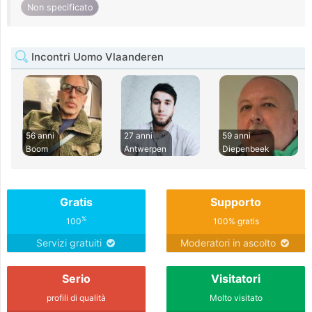
Non specificato
Incontri Uomo Vlaanderen
56 anni
27 anni
59 anni
Boom
Antwerpen
Diepenbeek
Gratis
Supporto
%
100
100% gratis
Servizi gratuiti
Moderatori in ascolto
Serio
Visitatori
profili di qualità
Molto visitato