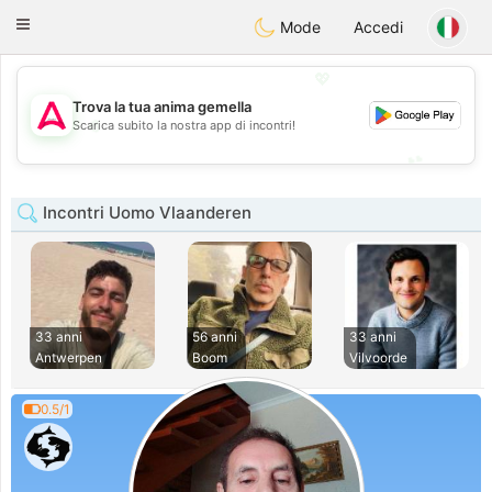
Tantôt
Toggle
Mode
Accedi
navigation
💖
Trova la tua anima gemella
💖
Scarica subito la nostra app di incontri!
💕
💕
Incontri Uomo Vlaanderen
33 anni
56 anni
33 anni
Antwerpen
Boom
Vilvoorde
0.5/1