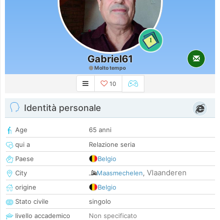
1
Gabriel61
Molto tempo
10
Identità personale
Age
65 anni
qui a
Relazione seria
Paese
Belgio
Vlaanderen
City
Maasmechelen
,
origine
Belgio
Stato civile
singolo
livello accademico
Non specificato