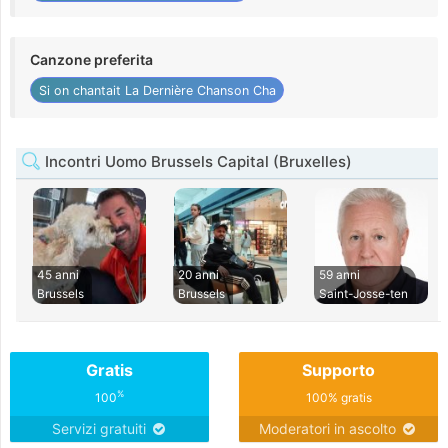
Canzone preferita
Si on chantait La Dernière Chanson Cha
Incontri Uomo Brussels Capital (Bruxelles)
45 anni
20 anni
59 anni
Brussels
Brussels
Saint-Josse-ten
Gratis
Supporto
%
100
100% gratis
Servizi gratuiti
Moderatori in ascolto