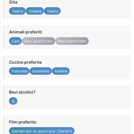
Gita
Teatro
Cinema
Teatro
Animali preferiti
Cani
Non specificato
Non specificato
Cucine preferite
francese
brasiliano
Italiana
Bevi alcolici?
Sì
Film preferito
Demain est un autre jour Charlie's