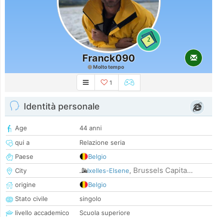
2
Franck090
Molto tempo
1
Identità personale
Age
44 anni
qui a
Relazione seria
Paese
Belgio
Brussels Capita...
City
Ixelles-Elsene
,
origine
Belgio
Stato civile
singolo
livello accademico
Scuola superiore