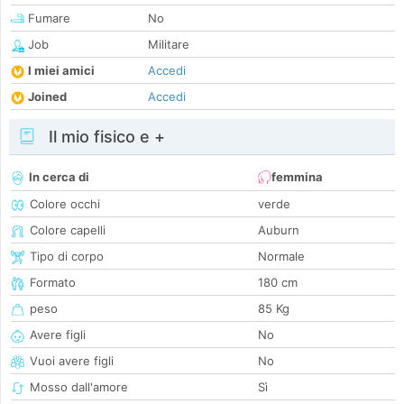
Fumare
No
Job
Militare
I miei amici
Accedi
Joined
Accedi
Il mio fisico e +
In cerca di
femmina
Colore occhi
verde
Colore capelli
Auburn
Tipo di corpo
Normale
Formato
180 cm
peso
85 Kg
Avere figli
No
Vuoi avere figli
No
Mosso dall'amore
Sì