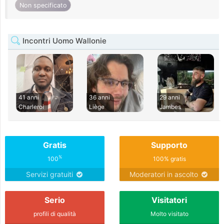
Non specificato
Incontri Uomo Wallonie
41 anni
36 anni
29 anni
Charleroi
Liège
Jambes
Gratis
Supporto
%
100
100% gratis
Servizi gratuiti
Moderatori in ascolto
Serio
Visitatori
profili di qualità
Molto visitato