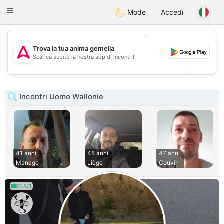
Tantôt
Toggle
Mode
Accedi
navigation
💖
Trova la tua anima gemella
💖
Scarica subito la nostra app di incontri!
💕
💕
Incontri Uomo Wallonie
41 anni
48 anni
47 anni
Manage
Liège
Couvin
0.8/1