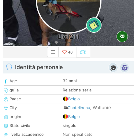
3
Lio1211
Questo mese
40
Identità personale
Age
32 anni
qui a
Relazione seria
Paese
Belgio
Wallonie
City
Chatelineau
,
origine
Belgio
Stato civile
singolo
livello accademico
Non specificato