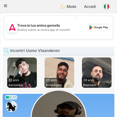
Tantôt
Toggle
Mode
Accedi
navigation
💖
Trova la tua anima gemella
💖
Scarica subito la nostra app di incontri!
💕
💕
Incontri Uomo Vlaanderen
22 anni
33 anni
39 anni
Aartselaar
Antwerpen
Beernem
0.7/1