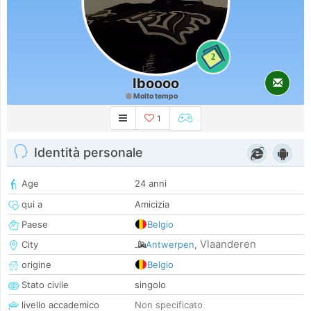
2
Iboooo
Molto tempo
1
Identità personale
Age
24 anni
qui a
Amicizia
Paese
Belgio
Vlaanderen
City
Antwerpen
,
origine
Belgio
Stato civile
singolo
livello accademico
Non specificato