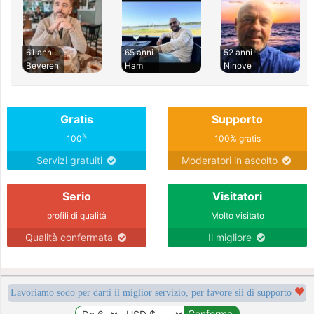
61 anni
65 anni
52 anni
Beveren
Ham
Ninove
Gratis
Supporto
%
100
100% gratis
Servizi gratuiti
Moderatori in ascolto
Serio
Visitatori
profili di qualità
Molto visitato
Qualità confermata
Il migliore
Lavoriamo sodo per darti il miglior servizio, per favore sii di supporto