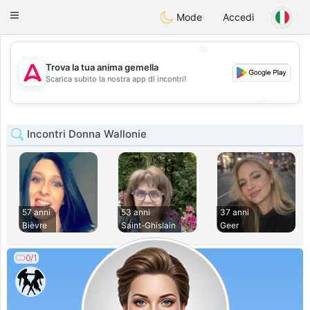
Tantôt
Toggle
Mode
Accedi
navigation
💖
Trova la tua anima gemella
💖
Scarica subito la nostra app di incontri!
💕
💕
Incontri Donna Wallonie
57 anni
53 anni
37 anni
Bièvre
Saint-Ghislain
Geer
0/1