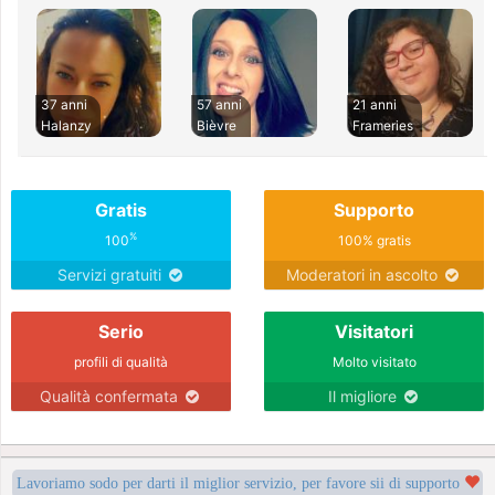
37 anni
57 anni
21 anni
Halanzy
Bièvre
Frameries
Gratis
Supporto
%
100
100% gratis
Servizi gratuiti
Moderatori in ascolto
Serio
Visitatori
profili di qualità
Molto visitato
Qualità confermata
Il migliore
Lavoriamo sodo per darti il miglior servizio, per favore sii di supporto