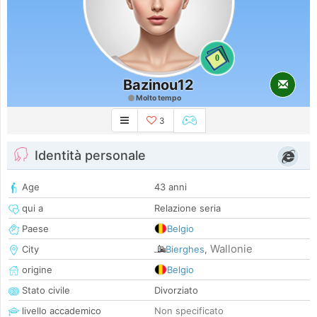
0
Bazinou12
Molto tempo
3
Identità personale
Age
43 anni
qui a
Relazione seria
Paese
Belgio
Wallonie
City
Bierghes
,
origine
Belgio
Stato civile
Divorziato
livello accademico
Non specificato