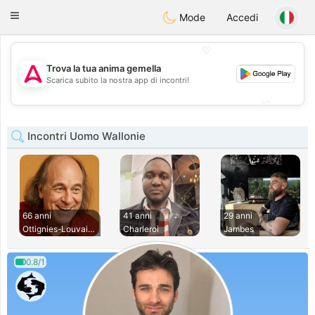
Tantôt
Toggle
Mode
Accedi
navigation
💖
Trova la tua anima gemella
💖
Scarica subito la nostra app di incontri!
💕
💕
Incontri Uomo Wallonie
66 anni
41 anni
29 anni
Ottignies-Louvain-
Charleroi
Jambes
0.8/1