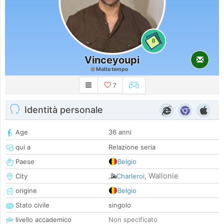
0
Vinceyoupi
Molto tempo
7
Identità personale
Age
36 anni
qui a
Relazione seria
Paese
Belgio
Wallonie
City
Charleroi
,
origine
Belgio
Stato civile
singolo
livello accademico
Non specificato