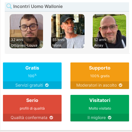
Incontri Uomo Wallonie
32 anni
55 anni
52 anni
Ottignies-Louva
Mons
Amay
Gratis
Supporto
%
100
100% gratis
Servizi gratuiti
Moderatori in ascolto
Serio
Visitatori
profili di qualità
Molto visitato
Qualità confermata
Il migliore