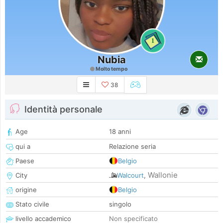
1
Nubia
Molto tempo
38
Identità personale
Age
18 anni
qui a
Relazione seria
Paese
Belgio
Wallonie
City
Walcourt
,
origine
Belgio
Stato civile
singolo
livello accademico
Non specificato