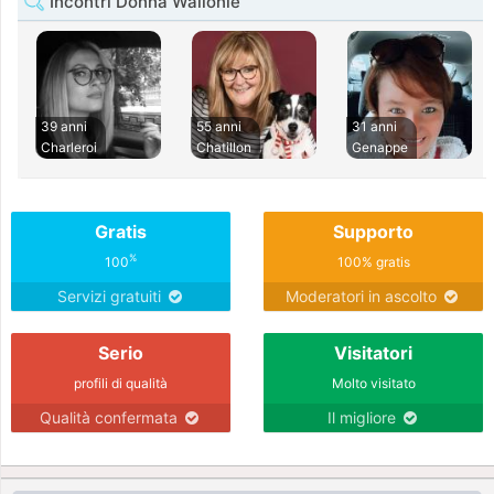
Incontri Donna Wallonie
39 anni
55 anni
31 anni
Charleroi
Chatillon
Genappe
Gratis
Supporto
%
100
100% gratis
Servizi gratuiti
Moderatori in ascolto
Serio
Visitatori
profili di qualità
Molto visitato
Qualità confermata
Il migliore