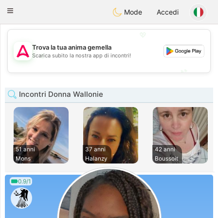
Tantôt
Toggle
Mode
Accedi
navigation
💖
Trova la tua anima gemella
💖
Scarica subito la nostra app di incontri!
💕
💕
Incontri Donna Wallonie
51 anni
37 anni
42 anni
Mons
Halanzy
Boussoit
0.9/1