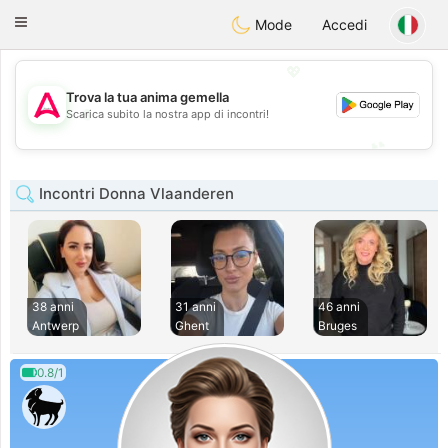
Tantôt
Toggle
Mode
Accedi
navigation
💖
Trova la tua anima gemella
💖
Scarica subito la nostra app di incontri!
💕
💕
Incontri Donna Vlaanderen
38 anni
31 anni
46 anni
Antwerp
Ghent
Bruges
0.8/1