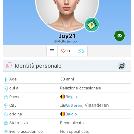
0
Joy21
Molto tempo
11
Identità personale
Age
33 anni
qui a
Relazione occasionale
Paese
Belgio
Vlaanderen
City
Wetteren
,
origine
Belgio
Stato civile
È complicato
livello accademico
Non specificato