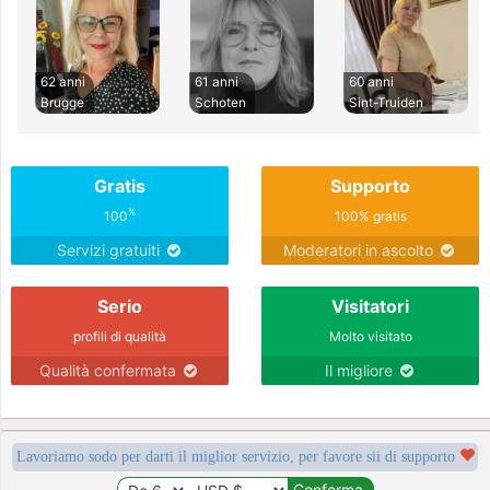
62 anni
61 anni
60 anni
Brugge
Schoten
Sint-Truiden
Gratis
Supporto
%
100
100% gratis
Servizi gratuiti
Moderatori in ascolto
Serio
Visitatori
profili di qualità
Molto visitato
Qualità confermata
Il migliore
Lavoriamo sodo per darti il miglior servizio, per favore sii di supporto