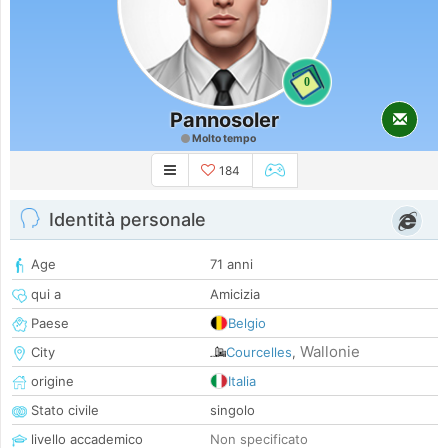
0
Pannosoler
Molto tempo
184
Identità personale
Age
71 anni
qui a
Amicizia
Paese
Belgio
Wallonie
City
Courcelles
,
origine
Italia
Stato civile
singolo
livello accademico
Non specificato