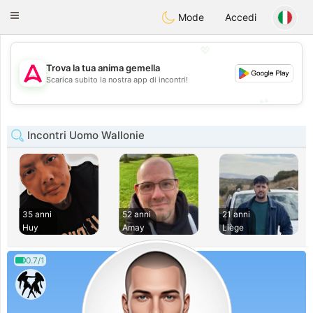
Tantôt
Toggle
Mode
Accedi
navigation
💖
Trova la tua anima gemella
💖
Scarica subito la nostra app di incontri!
💕
💕
Incontri Uomo Wallonie
35 anni
52 anni
21 anni
Huy
Amay
Liège
0.7/1