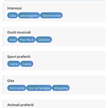
Interessi
Cibo
passeggiate
Gastronomia
Gusti musicali
Soul
Pop Rock
Classico
Sport preferiti
Calcio
Calcio
Gita
Ristorante
Con la famiglia
Shopping
Animali preferiti