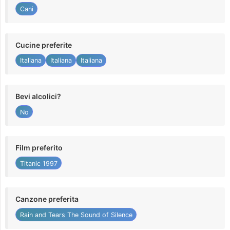
Cani
Cucine preferite
Italiana
Italiana
Italiana
Bevi alcolici?
No
Film preferito
Titanic 1997
Canzone preferita
Rain and Tears The Sound of Silence