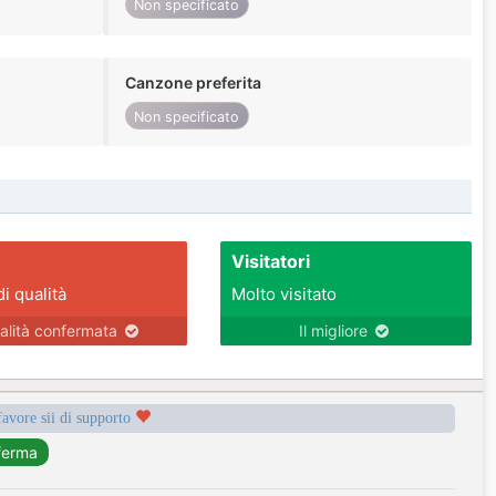
Non specificato
Canzone preferita
Non specificato
Visitatori
di qualità
Molto visitato
alità confermata
Il migliore
favore sii di supporto