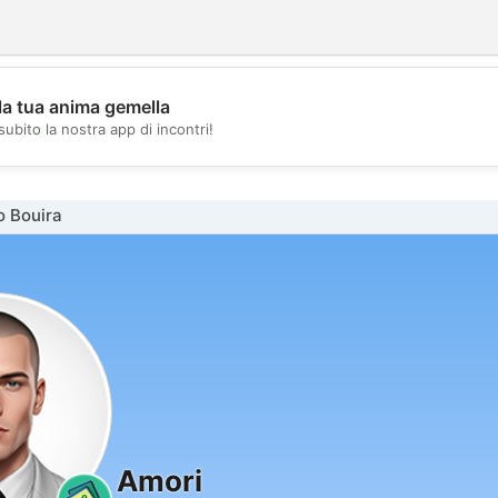
la tua anima gemella
💖
subito la nostra app di incontri!
💕
o Bouira
Amori