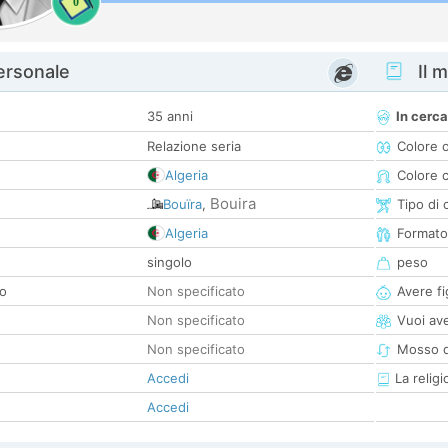
0
personale
Il m
35 anni
In cerca
Relazione seria
Colore 
Algeria
Colore c
Bouira
Bouïra
,
Tipo di 
Algeria
Formato
singolo
peso
co
Non specificato
Avere fig
Non specificato
Vuoi ave
Non specificato
Mosso d
Accedi
La religi
Accedi