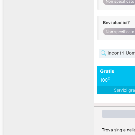
Non specificato
Bevi alcolici?
Non specificato
Incontri Uom
Gratis
%
100
Servizi gra
Trova single nell