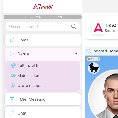
Tantôt
Brussels 2026-08-08 19:39
Trova 
Scarica 
Home
Incontri Uom
Cerca
0.6/1
Tutti i profili
Matchmaker
Usa la mappa
I Miei Messaggi
Chat