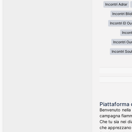
Incontri Adrar
Incontri Bli
Incontri El O
Incon
Incontri Ou
Incontri Sou
Piattaforma 
Benvenuto nella 
campagna fiammin
Che tu sia nei di
che apprezzano il