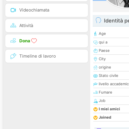
Videochiamata
Identità 
Attività
Age
Dona
qui a
Paese
Timeline di lavoro
City
origine
Stato civile
livello accademi
Fumare
Job
I miei amici
Joined