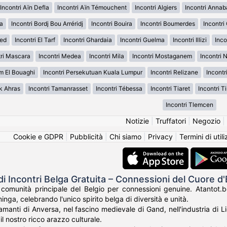
Incontri Aïn Defla
Incontri Aïn Témouchent
Incontri Algiers
Incontri Annab
da
Incontri Bordj Bou Arréridj
Incontri Bouira
Incontri Boumerdes
Incontri
ued
Incontri El Tarf
Incontri Ghardaia
Incontri Guelma
Incontri Illizi
Inco
tri Mascara
Incontri Medea
Incontri Mila
Incontri Mostaganem
Incontri
m El Bouaghi
Incontri Persekutuan Kuala Lumpur
Incontri Relizane
Incontr
k Ahras
Incontri Tamanrasset
Incontri Tébessa
Incontri Tiaret
Incontri T
Incontri Tlemcen
Notizie
|
Truffatori
|
Negozio
|
Cookie e GDPR
|
Pubblicità
|
Chi siamo
|
Privacy
|
Termini di util
di Incontri Belga Gratuita – Connessioni del Cuore d
comunità principale del Belgio per connessioni genuine. Atantot.be
ga, celebrando l'unico spirito belga di diversità e unità.
amanti di Anversa, nel fascino medievale di Gand, nell'industria di Li
 nostro ricco arazzo culturale.