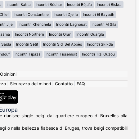
a
Incontri Batna
Incontri Béchar
Incontri Béjaïa
Incontri Biskra
 Chlef
Incontri Constantine
Incontri Djelfa
Incontri El Bayadh
ntri Jijel
Incontri Khenchela
Incontri Laghouat
Incontri M Sila
 Naâma
Incontri Northern
Incontri Oran
Incontri Ouargla
i Saida
Incontri Sétif
Incontri Sidi Bel Abbès
Incontri Skikda
indouf
Incontri Tipaza
Incontri Tissemsilt
Incontri Tizi Ouzou
Opinioni
izzo
|
Sicurezza dei minori
|
Contatto
|
FAQ
'Europa
 riunisce single belgi dal quartiere europeo di Bruxelles alla
egi o nella bellezza fiabesca di Bruges, trova belgi compatibili