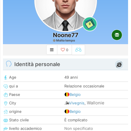
0
Noone77
Molto tempo
0
Identità personale
Age
49 anni
qui a
Relazione occasionale
Paese
Belgio
Wallonie
City
Vivegnis
,
origine
Belgio
Stato civile
È complicato
livello accademico
Non specificato