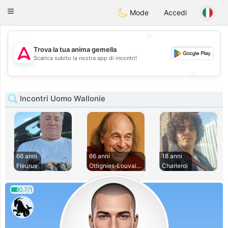
Tantôt
Toggle
Mode
Accedi
navigation
💖
Trova la tua anima gemella
💖
Scarica subito la nostra app di incontri!
💕
💕
Incontri Uomo Wallonie
66 anni
66 anni
18 anni
Fleurus
Ottignies-Louvain-
Charleroi
0.7/1