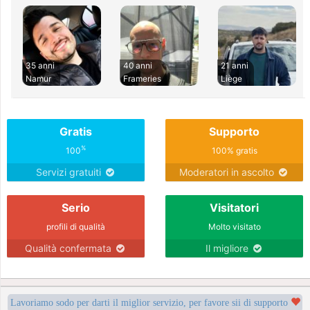
35 anni
40 anni
21 anni
Namur
Frameries
Liège
Gratis
Supporto
%
100
100% gratis
Servizi gratuiti
Moderatori in ascolto
Serio
Visitatori
profili di qualità
Molto visitato
Qualità confermata
Il migliore
Lavoriamo sodo per darti il miglior servizio, per favore sii di supporto