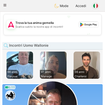
Tantôt
Toggle
Mode
Accedi
navigation
💖
Trova la tua anima gemella
💖
Scarica subito la nostra app di incontri!
💕
💕
Incontri Uomo Wallonie
66 anni
41 anni
36 anni
Fleurus
Manage
Charleroi
0.7/1