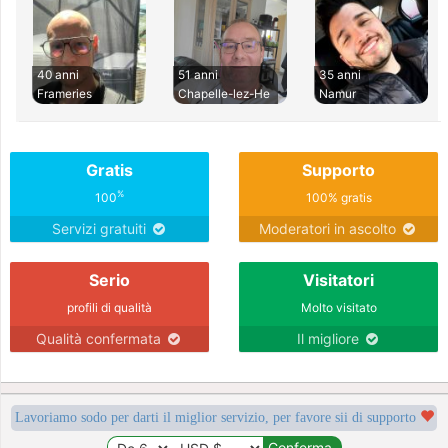
40 anni
51 anni
35 anni
Frameries
Chapelle-lez-He
Namur
Gratis
Supporto
%
100
100% gratis
Servizi gratuiti
Moderatori in ascolto
Serio
Visitatori
profili di qualità
Molto visitato
Qualità confermata
Il migliore
Lavoriamo sodo per darti il miglior servizio, per favore sii di supporto