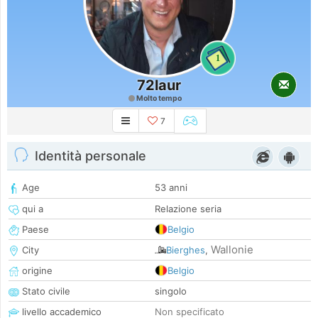
1
72laur
Molto tempo
7
Identità personale
Age
53 anni
qui a
Relazione seria
Paese
Belgio
Wallonie
City
Bierghes
,
origine
Belgio
Stato civile
singolo
livello accademico
Non specificato