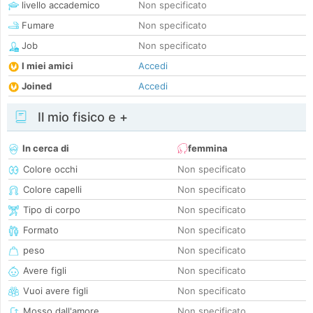
livello accademico
Non specificato
Fumare
Non specificato
Job
Non specificato
I miei amici
Accedi
Joined
Accedi
Il mio fisico e +
In cerca di
femmina
Colore occhi
Non specificato
Colore capelli
Non specificato
Tipo di corpo
Non specificato
Formato
Non specificato
peso
Non specificato
Avere figli
Non specificato
Vuoi avere figli
Non specificato
Mosso dall'amore
Non specificato