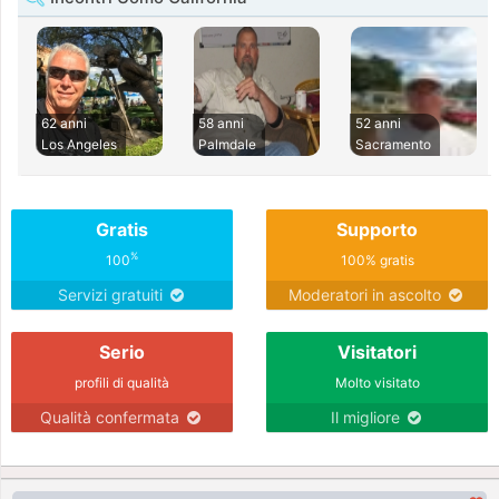
62 anni
58 anni
52 anni
Los Angeles
Palmdale
Sacramento
Gratis
Supporto
%
100
100% gratis
Servizi gratuiti
Moderatori in ascolto
Serio
Visitatori
profili di qualità
Molto visitato
Qualità confermata
Il migliore