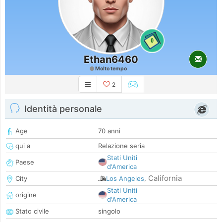
0
Ethan6460
Molto tempo
2
Identità personale
Age
70 anni
qui a
Relazione seria
Stati Uniti
Paese
d'America
California
City
Los Angeles
,
Stati Uniti
origine
d'America
Stato civile
singolo