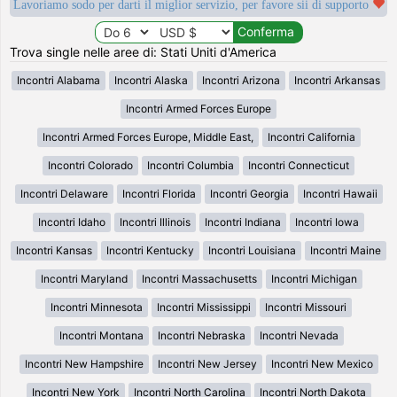
Lavoriamo sodo per darti il miglior servizio, per favore sii di supporto
Trova single nelle aree di: Stati Uniti d'America
Incontri Alabama
Incontri Alaska
Incontri Arizona
Incontri Arkansas
Incontri Armed Forces Europe
Incontri Armed Forces Europe, Middle East,
Incontri California
Incontri Colorado
Incontri Columbia
Incontri Connecticut
Incontri Delaware
Incontri Florida
Incontri Georgia
Incontri Hawaii
Incontri Idaho
Incontri Illinois
Incontri Indiana
Incontri Iowa
Incontri Kansas
Incontri Kentucky
Incontri Louisiana
Incontri Maine
Incontri Maryland
Incontri Massachusetts
Incontri Michigan
Incontri Minnesota
Incontri Mississippi
Incontri Missouri
Incontri Montana
Incontri Nebraska
Incontri Nevada
Incontri New Hampshire
Incontri New Jersey
Incontri New Mexico
Incontri New York
Incontri North Carolina
Incontri North Dakota