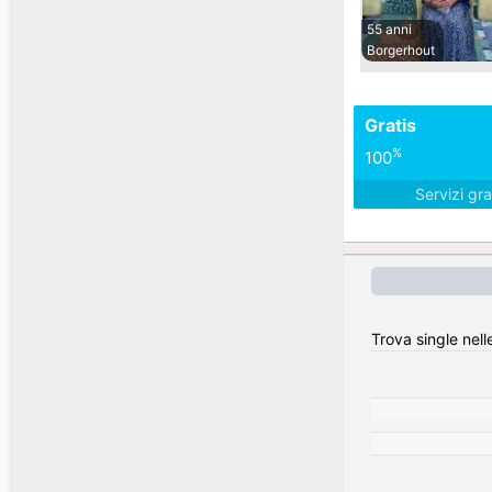
55 anni
Borgerhout
Gratis
%
100
Servizi gra
Trova single nell