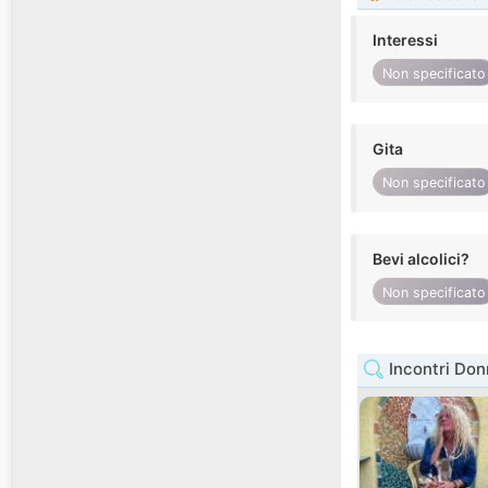
Interessi
Non specificato
Gita
Non specificato
Bevi alcolici?
Non specificato
Incontri Do