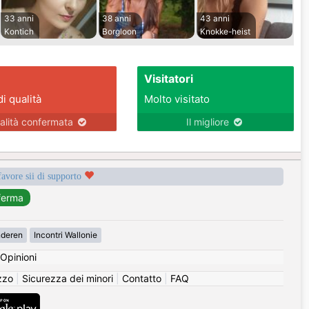
33 anni
38 anni
43 anni
Kontich
Borgloon
Knokke-heist
Visitatori
di qualità
Molto visitato
alità confermata
Il migliore
favore sii di supporto
nderen
Incontri Wallonie
Opinioni
izzo
|
Sicurezza dei minori
|
Contatto
|
FAQ