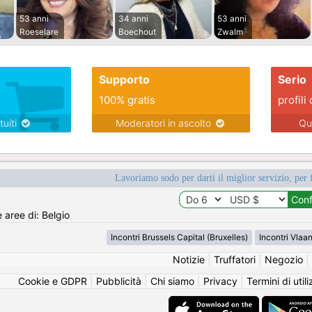
53 anni
34 anni
53 anni
Roeselare
Boechout
Zwalm
Supporto
Serio
100% gratis
profili 
tuiti
Moderatori in ascolto
Qu
Lavoriamo sodo per darti il miglior servizio, per 
e aree di: Belgio
Incontri Brussels Capital (Bruxelles)
Incontri Vlaa
Notizie
|
Truffatori
|
Negozio
|
Cookie e GDPR
|
Pubblicità
|
Chi siamo
|
Privacy
|
Termini di util