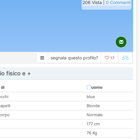
206 Vista |
0 Commenti
segnala questo profilo?
17
io fisico e +
 di
uomo
occhi
blue
apelli
Blonde
corpo
Normale
177 cm
76 Kg