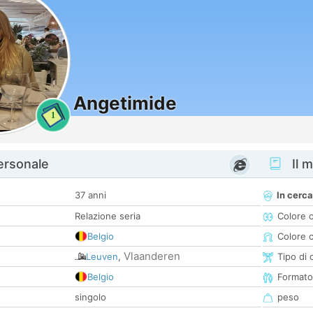
Angetimide
1
personale
Il m
37 anni
In cerca
Relazione seria
Colore 
Belgio
Colore c
Vlaanderen
Leuven
,
Tipo di 
Belgio
Formato
singolo
peso