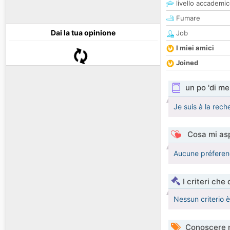
livello accademi
Fumare
Dai la tua opinione
Job
I miei amici
Joined
un po 'di me
Je suis à la reche
Cosa mi asp
Aucune préferen
I criteri che
Nessun criterio 
Conoscere 