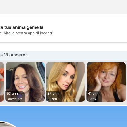
la tua anima gemella
💖
subito la nostra app di incontri!
💕
na Vlaanderen
53 anni
37 anni
41 anni
Roeselare
Bilzen
Genk