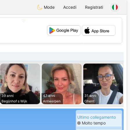
Mode
Accedi
Registrati
💖
💕
39 anni
47 anni
31 anni
Begijnhof s Wijk
Antwerpen
Ghent
Ultimo collegamento
Molto tempo