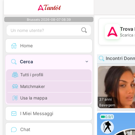
Tantôt
Brussels 2026-08-07 08:39
Trova 
Scarica 
Home
Incontri Don
Cerca
Tutti i profili
Matchmaker
Usa la mappa
37 anni
Bavegem
I Miei Messaggi
0.9/1
Chat