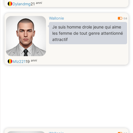
anni
Dylandmg
21
Wallonie
0.6
Je suis homme drole jeune qui aime
les femme de tout genre attentionné
attractif
anni
Mlz221
19