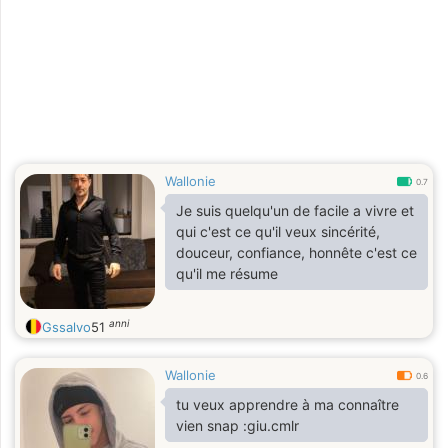
Wallonie
0.7
Je suis quelqu'un de facile a vivre et
qui c'est ce qu'il veux sincérité,
douceur, confiance, honnête c'est ce
qu'il me résume
anni
Gssalvo
51
Wallonie
0.6
tu veux apprendre à ma connaître
vien snap :giu.cmlr