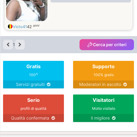
anni
Victo41
42
1
Cerca per criteri
Gratis
Supporto
%
100
100% gratis
Servizi gratuiti
Moderatori in ascolto
Serio
Visitatori
profili di qualità
Molto visitato
Qualità confermata
Il migliore