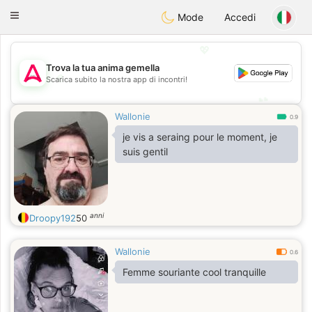
Tantôt
Toggle
Mode
Accedi
navigation
💖
Trova la tua anima gemella
💖
Scarica subito la nostra app di incontri!
💕
💕
Wallonie
0.9
je vis a seraing pour le moment, je
suis gentil
anni
Droopy192
50
Wallonie
0.6
Femme souriante cool tranquille