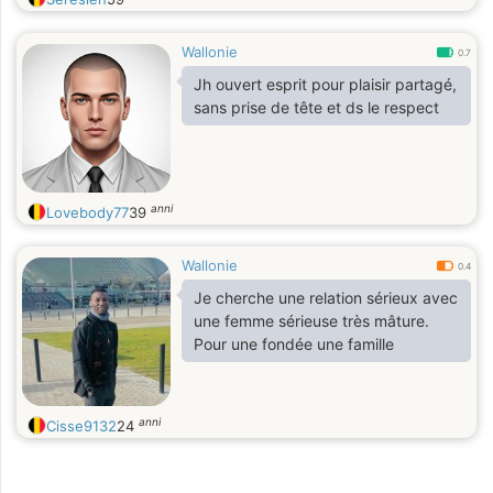
Wallonie
0.7
Jh ouvert esprit pour plaisir partagé,
sans prise de tête et ds le respect
anni
Lovebody77
39
Wallonie
0.4
Je cherche une relation sérieux avec
une femme sérieuse très mâture.
Pour une fondée une famille
anni
Cisse9132
24