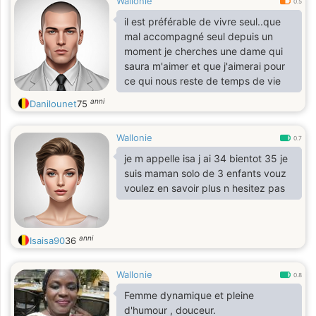
Wallonie
0.5
il est préférable de vivre seul..que
mal accompagné seul depuis un
moment je cherches une dame qui
saura m'aimer et que j'aimerai pour
ce qui nous reste de temps de vie
anni
Danilounet
75
Wallonie
0.7
je m appelle isa j ai 34 bientot 35 je
suis maman solo de 3 enfants vouz
voulez en savoir plus n hesitez pas
anni
Isaisa90
36
Wallonie
0.8
Femme dynamique et pleine
d'humour , douceur.