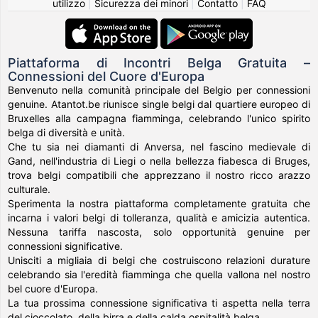
utilizzo
|
Sicurezza dei minori
|
Contatto
|
FAQ
Piattaforma di Incontri Belga Gratuita –
Connessioni del Cuore d'Europa
Benvenuto nella comunità principale del Belgio per connessioni
genuine. Atantot.be riunisce single belgi dal quartiere europeo di
Bruxelles alla campagna fiamminga, celebrando l'unico spirito
belga di diversità e unità.
Che tu sia nei diamanti di Anversa, nel fascino medievale di
Gand, nell'industria di Liegi o nella bellezza fiabesca di Bruges,
trova belgi compatibili che apprezzano il nostro ricco arazzo
culturale.
Sperimenta la nostra piattaforma completamente gratuita che
incarna i valori belgi di tolleranza, qualità e amicizia autentica.
Nessuna tariffa nascosta, solo opportunità genuine per
connessioni significative.
Unisciti a migliaia di belgi che costruiscono relazioni durature
celebrando sia l'eredità fiamminga che quella vallona nel nostro
bel cuore d'Europa.
La tua prossima connessione significativa ti aspetta nella terra
del cioccolato, della birra e della calda ospitalità belga.