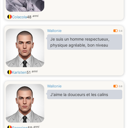
anni
Colacola
48
Wallonie
0.4
Je suis un homme respectueux,
physique agréable, bon niveau
anni
Karlsten
51
Wallonie
0.6
J'aime la douceurs et les calins
anni
Seresien
59