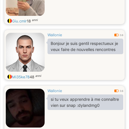
anni
Giu.cmlr
18
Wallonie
0.6
Bonjour je suis gentil respectueux je
veux faire de nouvelles rencontres
anni
Mi35ke78
48
Wallonie
0.6
si tu veux apprendre à me connaître
vien sur snap :dylandmg0