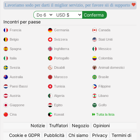
Lavoriamo sodo per darti il miglior servizio, per favore sii di supporto
Incontri per paese
Francia
Germania
Canada
Belgio
Svizzera
Stati Uniti
Spagna
Inghilterra
Messico
Italia
Portogallo
Colombia
Svezia
Disabili
Animali domestici
Australia
Marocco
Brasile
Paesi Bassi
Tunisia
Filippine
Austria
Algeria
Libano
Giappone
Egitto
Golfo
Cina
Kuwait
Tutta la lista
Notizie
|
Truffatori
|
Negozio
|
Opinioni
Cookie e GDPR
|
Pubblicità
|
Chi siamo
|
Privacy
|
Termini di