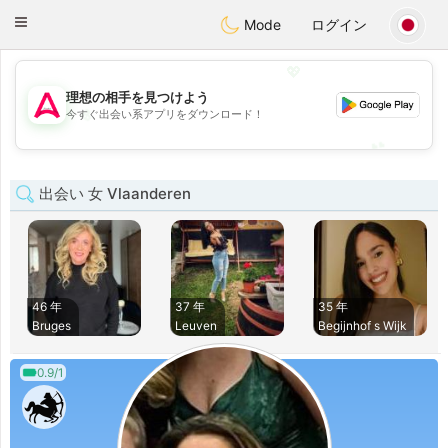
Tantôt
Toggle
Mode
ログイン
navigation
💖
理想の相手を見つけよう
💖
今すぐ出会い系アプリをダウンロード！
💕
💕
出会い 女 Vlaanderen
46 年
37 年
35 年
Bruges
Leuven
Begijnhof s Wijk
0.9/1