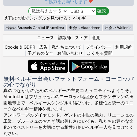
ご協力をお願いします
以下の地域でシングルを見つける： ベルギー
出会い Brussels Capital (Bruxelles)
出会い Vlaanderen
出会い Wallonie
ニュース
|
詐欺師
|
ストア
|
意見
Cookie & GDPR
|
広告
|
私たちについて
|
プライバシー
|
利用規約
|
子どもの安全
|
お問い合わせ
|
よくある質問
無料ベルギー出会いプラットフォーム - ヨーロッパ
の心つながり
真のつながりのためのベルギーの主要コミュニティへようこそ。
Atantot.beはブリュッセルのヨーロッパ地区からフランデレンの田
園地帯まで、ベルギー人シングルを結びつけ、多様性と統一のユニ
ークなベルギー精神を祝います。
アントワープのダイヤモンド、ゲントの中世の魅力、リエージュの
工業、ブルージュのおとぎ話の美しさにいても、私たちの豊かな文
化のタペストリーを大切にする相性の良いベルギー人を見つけてく
ださい。