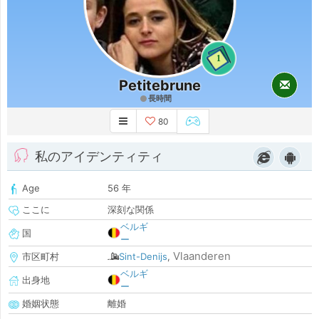
1
Petitebrune
長時間
80
私のアイデンティティ
Age
56 年
ここに
深刻な関係
ベルギ
国
ー
Vlaanderen
市区町村
Sint-Denijs
,
ベルギ
出身地
ー
婚姻状態
離婚