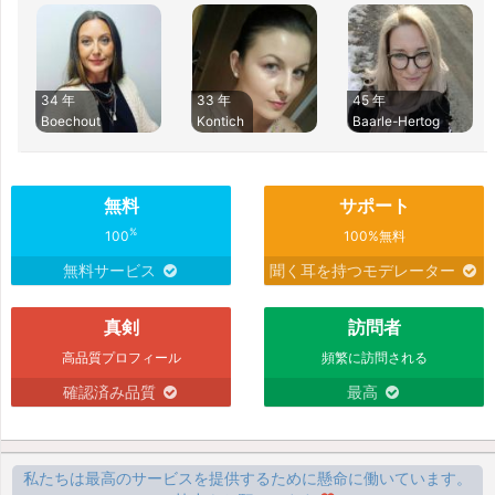
34 年
33 年
45 年
Boechout
Kontich
Baarle-Hertog
無料
サポート
%
100
100%無料
無料サービス
聞く耳を持つモデレーター
真剣
訪問者
高品質プロフィール
頻繁に訪問される
確認済み品質
最高
私たちは最高のサービスを提供するために懸命に働いています。