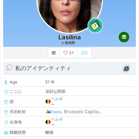
1
Lasilina
長時間
37
私のアイデンティティ
Age
51 年
ここに
深刻な関係
ベルギ
国
ー
Brussels Capita...
市区町村
Evere
,
ベルギ
出身地
ー
婚姻状態
離婚