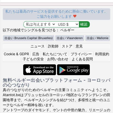
私たちは最高のサービスを提供するために懸命に働いています。
ご協力をお願いします
以下の地域でシングルを見つける： ベルギー
出会い Brussels Capital (Bruxelles)
出会い Vlaanderen
出会い Wallonie
ニュース
|
詐欺師
|
ストア
|
意見
Cookie & GDPR
|
広告
|
私たちについて
|
プライバシー
|
利用規約
|
子どもの安全
|
お問い合わせ
|
よくある質問
無料ベルギー出会いプラットフォーム - ヨーロッパ
の心つながり
真のつながりのためのベルギーの主要コミュニティへようこそ。
Atantot.beはブリュッセルのヨーロッパ地区からフランデレンの田
園地帯まで、ベルギー人シングルを結びつけ、多様性と統一のユニ
ークなベルギー精神を祝います。
アントワープのダイヤモンド、ゲントの中世の魅力、リエージュの