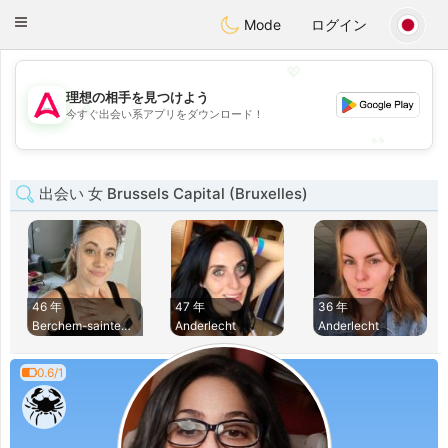
Tantôt
Toggle
Mode
ログイン
navigation
💖
理想の相手を見つけよう
💖
今すぐ出会い系アプリをダウンロード！
💕
💕
出会い 女 Brussels Capital (Bruxelles)
46 年
47 年
36 年
Berchem-sainte-aga
Anderlecht
Anderlecht
0.6/1