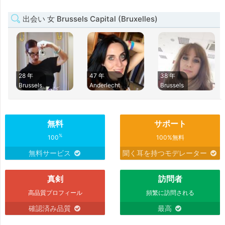
出会い 女 Brussels Capital (Bruxelles)
28 年
47 年
38 年
Brussels
Anderlecht
Brussels
無料
サポート
%
100
100%無料
無料サービス
聞く耳を持つモデレーター
真剣
訪問者
高品質プロフィール
頻繁に訪問される
確認済み品質
最高