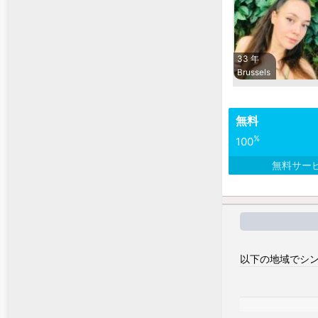
33 年
Brussels
無料
%
100
無料サー
以下の地域でシン