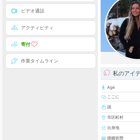
ビデオ通話
アクティビティ
寄付
作業タイムライン
私のアイ
Age
ここに
国
市区町村
出身地
婚姻状態