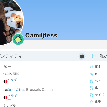
Camiljfess
1
デンティティ
私
30 年
探す
深刻な関係
目
ベルギ
ヘア
ー
体
Brussels Capita...
Saint-Gilles
,
サイズ
ベルギ
ー
体重
シングル