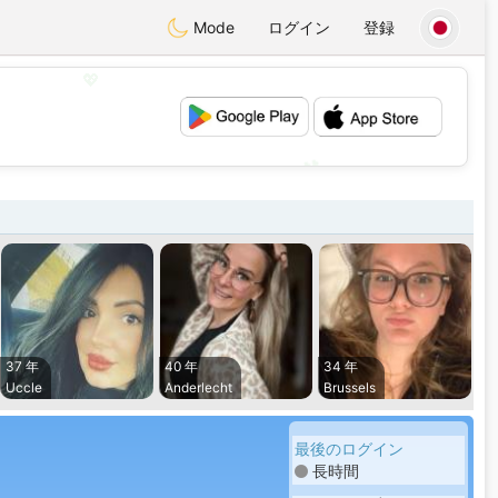
Mode
ログイン
登録
💖
💕
37 年
40 年
34 年
Uccle
Anderlecht
Brussels
最後のログイン
長時間