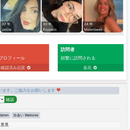
37 年
30 年
24 年
Uccle
Brussels
Molenbeek
訪問者
プロフィール
頻繁に訪問される
確認済み品質
最高
います。ご協力をお願いします
deren
出会い Wallonie
|
意見