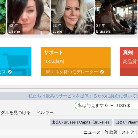
42 年
53 年
37 年
Elsene
Evere
Brussels
サポート
真剣
100%無料
高品質
ビス
聞く耳を持つモデレーター
私たちは最高のサービスを提供するために懸命に働いて
グルを見つける： ベルギー
出会い Brussels Capital (Bruxelles)
出会い Vlaan
ニュース
|
詐欺師
|
ストア