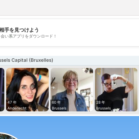
相手を見つけよう
💖
出会い系アプリをダウンロード！
💕
ls Capital (Bruxelles)
47 年
60 年
28 年
Anderlecht
Brussels
Brussels