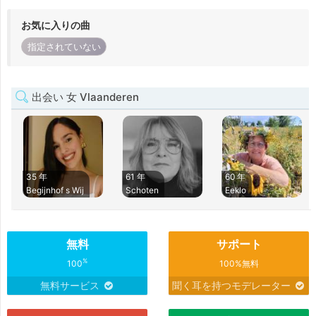
お気に入りの曲
指定されていない
出会い 女 Vlaanderen
35 年
61 年
60 年
Begijnhof s Wij
Schoten
Eeklo
無料
サポート
%
100
100%無料
無料サービス
聞く耳を持つモデレーター