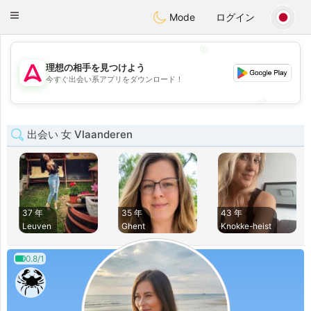
Tantôt
Toggle
Mode
ログイン
navigation
💖
理想の相手を見つけよう
💖
今すぐ出会い系アプリをダウンロード！
💕
💕
出会い 女 Vlaanderen
37 年
35 年
43 年
Leuven
Ghent
Knokke-heist
0.8/1