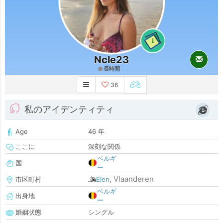
1
Ncle23
長時間
36
私のアイデンティティ
Age
46 年
ここに
深刻な関係
ベルギ
国
ー
Vlaanderen
市区町村
Elen
,
ベルギ
出身地
ー
婚姻状態
シングル