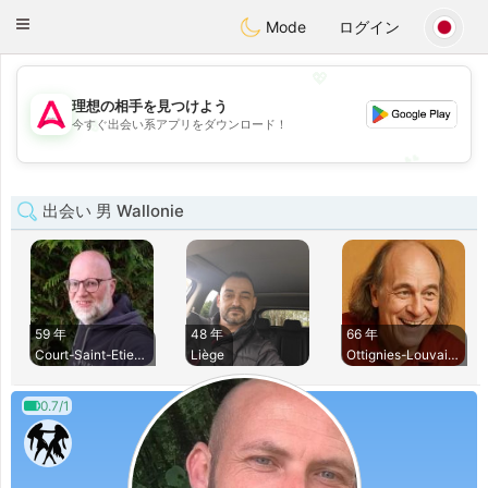
Tantôt
Toggle
Mode
ログイン
navigation
💖
理想の相手を見つけよう
💖
今すぐ出会い系アプリをダウンロード！
💕
💕
出会い 男 Wallonie
59 年
48 年
66 年
Court-Saint-Etienn
Liège
Ottignies-Louvain-
0.7/1