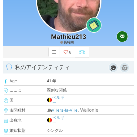
1
Mathieu213
長時間
8
私のアイデンティティ
Age
41 年
ここに
深刻な関係
ベルギ
国
ー
Wallonie
市区町村
Villers-la-Ville
,
ベルギ
出身地
ー
婚姻状態
シングル