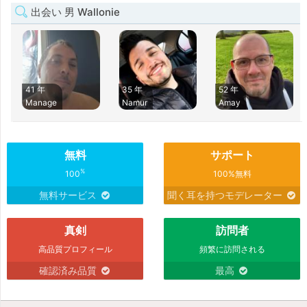
出会い 男 Wallonie
41 年
35 年
52 年
Manage
Namur
Amay
無料
サポート
%
100
100%無料
無料サービス
聞く耳を持つモデレーター
真剣
訪問者
高品質プロフィール
頻繁に訪問される
確認済み品質
最高