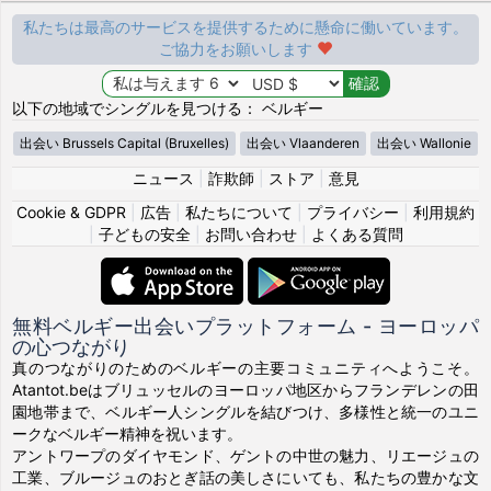
私たちは最高のサービスを提供するために懸命に働いています。
ご協力をお願いします
以下の地域でシングルを見つける： ベルギー
出会い Brussels Capital (Bruxelles)
出会い Vlaanderen
出会い Wallonie
ニュース
|
詐欺師
|
ストア
|
意見
Cookie & GDPR
|
広告
|
私たちについて
|
プライバシー
|
利用規約
|
子どもの安全
|
お問い合わせ
|
よくある質問
無料ベルギー出会いプラットフォーム - ヨーロッパ
の心つながり
真のつながりのためのベルギーの主要コミュニティへようこそ。
Atantot.beはブリュッセルのヨーロッパ地区からフランデレンの田
園地帯まで、ベルギー人シングルを結びつけ、多様性と統一のユニ
ークなベルギー精神を祝います。
アントワープのダイヤモンド、ゲントの中世の魅力、リエージュの
工業、ブルージュのおとぎ話の美しさにいても、私たちの豊かな文