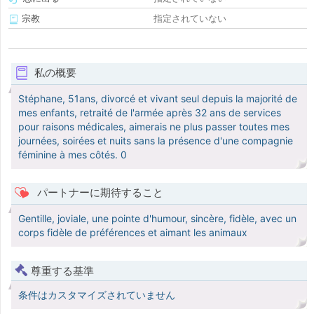
宗教
指定されていない
私の概要
Stéphane, 51ans, divorcé et vivant seul depuis la majorité de
mes enfants, retraité de l'armée après 32 ans de services
pour raisons médicales, aimerais ne plus passer toutes mes
journées, soirées et nuits sans la présence d'une compagnie
féminine à mes côtés. 0
パートナーに期待すること
Gentille, joviale, une pointe d'humour, sincère, fidèle, avec un
corps fidèle de préférences et aimant les animaux
尊重する基準
条件はカスタマイズされていません