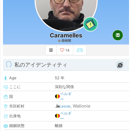
1
Caramelles
長時間
14
私のアイデンティティ
Age
52 年
ここに
深刻な関係
ベルギ
国
ー
Wallonie
市区町村
Lesve
,
ベルギ
出身地
ー
婚姻状態
離婚