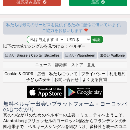
確認済み品質
最高
私たちは最高のサービスを提供するために懸命に働いています。
ご協力をお願いします
以下の地域でシングルを見つける： ベルギー
出会い Brussels Capital (Bruxelles)
出会い Vlaanderen
出会い Wallonie
ニュース
|
詐欺師
|
ストア
|
意見
Cookie & GDPR
|
広告
|
私たちについて
|
プライバシー
|
利用規約
|
子どもの安全
|
お問い合わせ
|
よくある質問
無料ベルギー出会いプラットフォーム - ヨーロッパ
の心つながり
真のつながりのためのベルギーの主要コミュニティへようこそ。
Atantot.beはブリュッセルのヨーロッパ地区からフランデレンの田
園地帯まで、ベルギー人シングルを結びつけ、多様性と統一のユニ