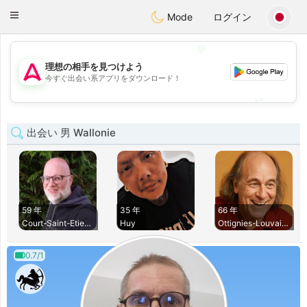
Tantôt
Toggle
Mode
ログイン
navigation
💖
理想の相手を見つけよう
💖
今すぐ出会い系アプリをダウンロード！
💕
💕
出会い 男 Wallonie
59 年
35 年
66 年
Court-Saint-Etienn
Huy
Ottignies-Louvain-
0.7/1