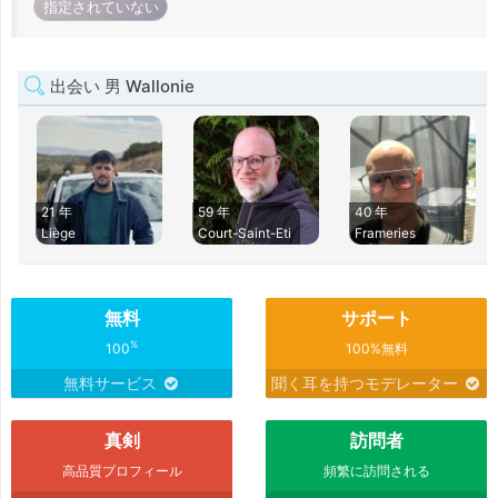
指定されていない
出会い 男 Wallonie
21 年
59 年
40 年
Liège
Court-Saint-Eti
Frameries
無料
サポート
%
100
100%無料
無料サービス
聞く耳を持つモデレーター
真剣
訪問者
高品質プロフィール
頻繁に訪問される