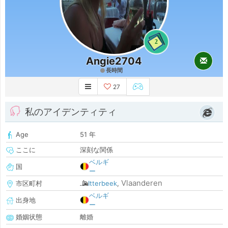
2
Angie2704
長時間
27
私のアイデンティティ
Age
51 年
ここに
深刻な関係
ベルギ
国
ー
Vlaanderen
市区町村
Itterbeek
,
ベルギ
出身地
ー
婚姻状態
離婚