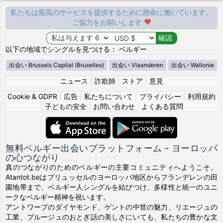
私たちは最高のサービスを提供するために懸命に働いています。
ご協力をお願いします
以下の地域でシングルを見つける： ベルギー
出会い Brussels Capital (Bruxelles)
出会い Vlaanderen
出会い Wallonie
ニュース
|
詐欺師
|
ストア
|
意見
Cookie & GDPR
|
広告
|
私たちについて
|
プライバシー
|
利用規約
|
子どもの安全
|
お問い合わせ
|
よくある質問
無料ベルギー出会いプラットフォーム - ヨーロッパ
の心つながり
真のつながりのためのベルギーの主要コミュニティへようこそ。
Atantot.beはブリュッセルのヨーロッパ地区からフランデレンの田
園地帯まで、ベルギー人シングルを結びつけ、多様性と統一のユニ
ークなベルギー精神を祝います。
アントワープのダイヤモンド、ゲントの中世の魅力、リエージュの
工業、ブルージュのおとぎ話の美しさにいても、私たちの豊かな文