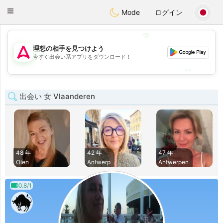
Tantôt
Toggle
Mode
ログイン
navigation
💖
理想の相手を見つけよう
💖
今すぐ出会い系アプリをダウンロード！
💕
💕
出会い 女 Vlaanderen
48 年
42 年
47 年
Olen
Antwerp
Antwerpen
0.8/1