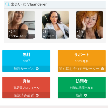
出会い 女 Vlaanderen
43 年
38 年
41 年
Knokke-heist
Antwerp
Genk
無料
サポート
%
100
100%無料
無料サービス
聞く耳を持つモデレーター
真剣
訪問者
高品質プロフィール
頻繁に訪問される
確認済み品質
最高