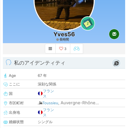
2
Yves56
長時間
3
私のアイデンティティ
Age
67 年
ここに
深刻な関係
フラン
国
ス
Auvergne-Rhône...
市区町村
Toussieu
,
フラン
出身地
ス
婚姻状態
シングル