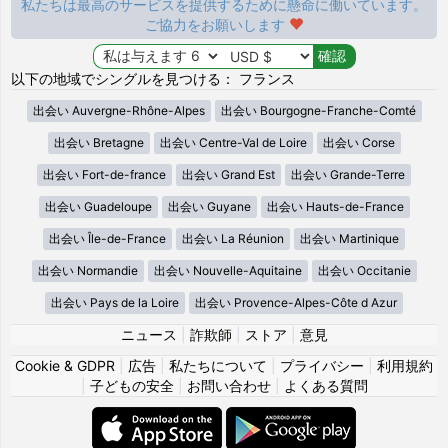
私たちは最高のサービスを提供するために懸命に働いています。
ご協力をお願いします
以下の地域でシングルを見つける： フランス
出会い Auvergne-Rhône-Alpes
出会い Bourgogne-Franche-Comté
出会い Bretagne
出会い Centre-Val de Loire
出会い Corse
出会い Fort-de-france
出会い Grand Est
出会い Grande-Terre
出会い Guadeloupe
出会い Guyane
出会い Hauts-de-France
出会い Île-de-France
出会い La Réunion
出会い Martinique
出会い Normandie
出会い Nouvelle-Aquitaine
出会い Occitanie
出会い Pays de la Loire
出会い Provence-Alpes-Côte d Azur
ニュース
|
詐欺師
|
ストア
|
意見
Cookie & GDPR
|
広告
|
私たちについて
|
プライバシー
|
利用規約
|
子どもの安全
|
お問い合わせ
|
よくある質問