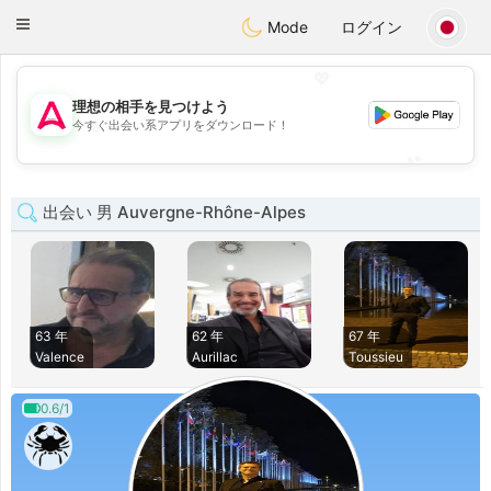
Tantôt
Toggle
Mode
ログイン
navigation
💖
理想の相手を見つけよう
💖
今すぐ出会い系アプリをダウンロード！
💕
💕
出会い 男 Auvergne-Rhône-Alpes
63 年
62 年
67 年
Valence
Aurillac
Toussieu
0.6/1