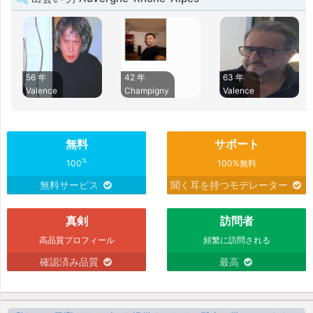
56 年
42 年
63 年
Valence
Champigny
Valence
無料
サポート
%
100
100%無料
無料サービス
聞く耳を持つモデレーター
真剣
訪問者
高品質プロフィール
頻繁に訪問される
確認済み品質
最高