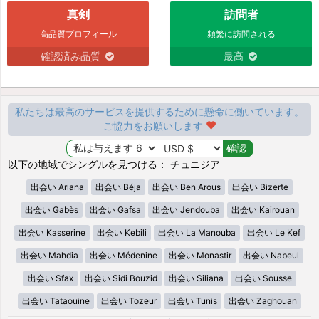
真剣
訪問者
高品質プロフィール
頻繁に訪問される
確認済み品質
最高
私たちは最高のサービスを提供するために懸命に働いています。
ご協力をお願いします
以下の地域でシングルを見つける： チュニジア
出会い Ariana
出会い Béja
出会い Ben Arous
出会い Bizerte
出会い Gabès
出会い Gafsa
出会い Jendouba
出会い Kairouan
出会い Kasserine
出会い Kebili
出会い La Manouba
出会い Le Kef
出会い Mahdia
出会い Médenine
出会い Monastir
出会い Nabeul
出会い Sfax
出会い Sidi Bouzid
出会い Siliana
出会い Sousse
出会い Tataouine
出会い Tozeur
出会い Tunis
出会い Zaghouan