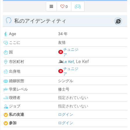
0
私のアイデンティティ
Age
34 年
ここに
友情
チュニジ
国
ア
Le Kef
市区町村
Le Kef
,
チュニジ
出身地
ア
婚姻状態
シングル
学業レベル
修士号
喫煙者
指定されていない
ジョブ
指定されていない
私の友達
ログイン
参加
ログイン