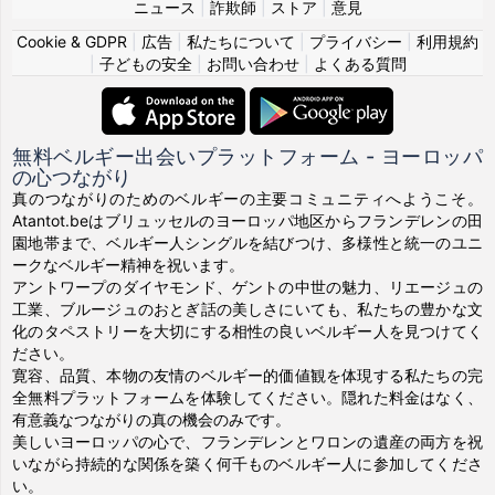
ニュース
|
詐欺師
|
ストア
|
意見
Cookie & GDPR
|
広告
|
私たちについて
|
プライバシー
|
利用規約
|
子どもの安全
|
お問い合わせ
|
よくある質問
無料ベルギー出会いプラットフォーム - ヨーロッパ
の心つながり
真のつながりのためのベルギーの主要コミュニティへようこそ。
Atantot.beはブリュッセルのヨーロッパ地区からフランデレンの田
園地帯まで、ベルギー人シングルを結びつけ、多様性と統一のユニ
ークなベルギー精神を祝います。
アントワープのダイヤモンド、ゲントの中世の魅力、リエージュの
工業、ブルージュのおとぎ話の美しさにいても、私たちの豊かな文
化のタペストリーを大切にする相性の良いベルギー人を見つけてく
ださい。
寛容、品質、本物の友情のベルギー的価値観を体現する私たちの完
全無料プラットフォームを体験してください。隠れた料金はなく、
有意義なつながりの真の機会のみです。
美しいヨーロッパの心で、フランデレンとワロンの遺産の両方を祝
いながら持続的な関係を築く何千ものベルギー人に参加してくださ
い。