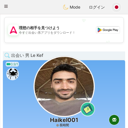
Tantôt
Toggle
Mode
ログイン
navigation
💖
理想の相手を見つけよう
💖
今すぐ出会い系アプリをダウンロード！
💕
💕
出会い 男 Le Kef
0.9/1
3
Haikel001
長時間