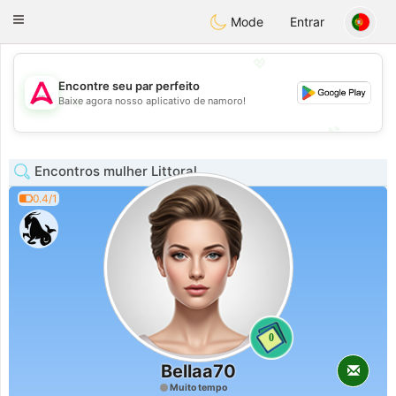
Tantôt
Toggle
Mode
Entrar
navigation
💖
Encontre seu par perfeito
💖
Baixe agora nosso aplicativo de namoro!
💕
💕
Encontros mulher Littoral
0.4/1
0
Bellaa70
Muito tempo