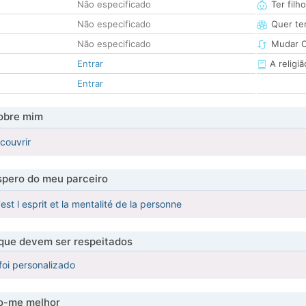
Não especificado
Ter filh
Não especificado
Quer ter
Não especificado
Mudar C
Entrar
A religiã
Entrar
obre mim
couvrir
pero do meu parceiro
st l esprit et la mentalité de la personne
 que devem ser respeitados
foi personalizado
-me melhor