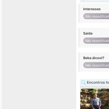
Interesses
Não especifica
Saída
Não especifica
Beba álcool?
Não especifica
Encontros h