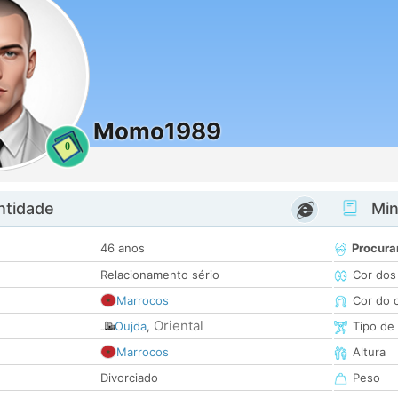
Momo1989
0
ntidade
Minh
46 anos
Procura
Relacionamento sério
Cor dos
Marrocos
Cor do 
Oriental
Oujda
,
Tipo de
Marrocos
Altura
Divorciado
Peso