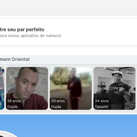
re seu par perfeito
💖
gora nosso aplicativo de namoro!
💕
mem Oriental
56 anos
30 anos
34 anos
Oujda
Oujda
Taourirt