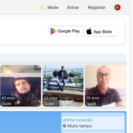
Mode
Entrar
Registrar
💖
💕
45 anos
32 anos
55 anos
Oujda
Oujda
Oujda
última conexão
Muito tempo