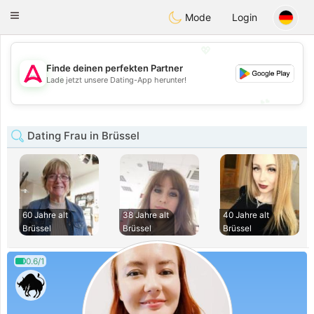
Tantôt
Toggle
Mode
Login
navigation
💖
Finde deinen perfekten Partner
💖
Lade jetzt unsere Dating-App herunter!
💕
💕
Dating Frau in Brüssel
60 Jahre alt
38 Jahre alt
40 Jahre alt
Brüssel
Brüssel
Brüssel
0.6/1