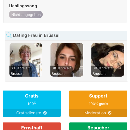
Lieblingssong
Nicht angegeben
Dating Frau in Brüssel
60 Jahre alt
38 Jahre alt
30 Jahre alt
Brussels
Brussels
Brussels
Gratis
Support
%
100
100% gratis
Gratisdienste
Moderation
Ernsthaft
Besucher