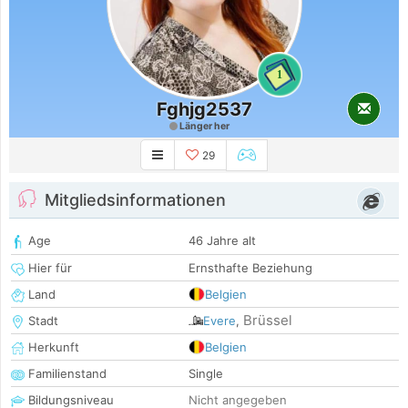
1
Fghjg2537
Länger her
29
Mitgliedsinformationen
Age
46 Jahre alt
Hier für
Ernsthafte Beziehung
Land
Belgien
Brüssel
Stadt
Evere
,
Herkunft
Belgien
Familienstand
Single
Bildungsniveau
Nicht angegeben