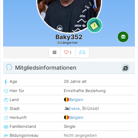
1
Baky352
Länger her
1
Mitgliedsinformationen
Age
26 Jahre alt
Hier für
Ernsthafte Beziehung
Land
Belgien
Brüssel
Stadt
Evere
,
Herkunft
Belgien
Familienstand
Single
Bildungsniveau
Nicht angegeben