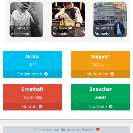
35 Jahre alt
25 Jahre alt
34 Jahre alt
Anderlecht
Brussels
Brussels
Gratis
Support
%
100
100% gratis
Gratisdienste
Moderation
Ernsthaft
Besucher
Top-Profile
Beliebt
Geprüft
Top-Seite
Unterstütze uns für besseren Service