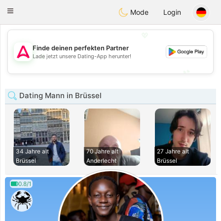
Tantôt
Toggle
Mode
Login
navigation
💖
Finde deinen perfekten Partner
💖
Lade jetzt unsere Dating-App herunter!
💕
💕
Dating Mann in Brüssel
34 Jahre alt
70 Jahre alt
27 Jahre alt
Brüssel
Anderlecht
Brüssel
0.8/1