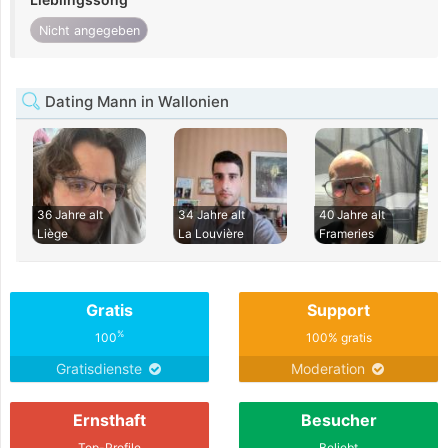
Nicht angegeben
Dating Mann in Wallonien
36 Jahre alt
34 Jahre alt
40 Jahre alt
Liège
La Louvière
Frameries
Gratis
Support
%
100
100% gratis
Gratisdienste
Moderation
Ernsthaft
Besucher
Top-Profile
Beliebt