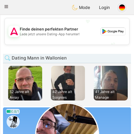
Tantôt
Toggle
Mode
Login
navigation
💖
Finde deinen perfekten Partner
💖
Lade jetzt unsere Dating-App herunter!
💕
💕
Dating Mann in Wallonien
52 Jahre alt
42 Jahre alt
41 Jahre alt
Amay
Soignies
Manage
0.8/1