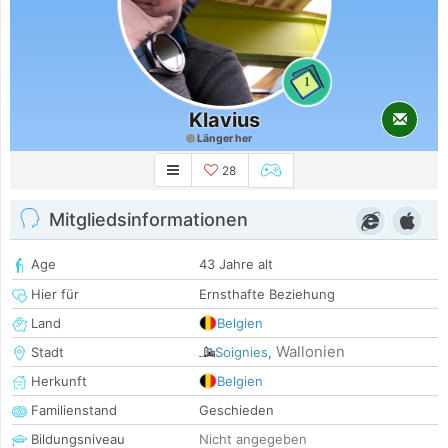
1
Klavius
Länger her
28
Mitgliedsinformationen
Age
43 Jahre alt
Hier für
Ernsthafte Beziehung
Land
Belgien
Wallonien
Stadt
Soignies
,
Herkunft
Belgien
Familienstand
Geschieden
Bildungsniveau
Nicht angegeben