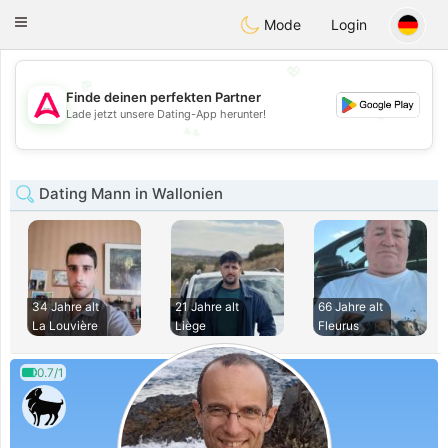
Tantôt
Toggle
Mode
Login
navigation
💖
Finde deinen perfekten Partner
💕
Lade jetzt unsere Dating-App herunter!
💕
💖
Dating Mann in Wallonien
34 Jahre alt
21 Jahre alt
66 Jahre alt
La Louvière
Liège
Fleurus
0.7/1