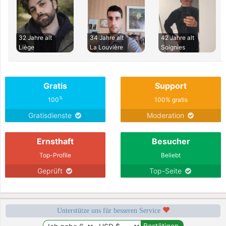
32 Jahre alt
34 Jahre alt
42 Jahre alt
Liège
La Louvière
Soignies
Gratis
Support
%
100
100% gratis
Gratisdienste
Moderation
Ernsthaft
Besucher
Top-Profile
Beliebt
Geprüft
Top-Seite
Unterstütze uns für besseren Service