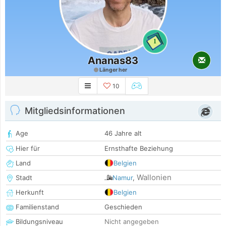
1
Ananas83
Länger her
10
Mitgliedsinformationen
Age
46 Jahre alt
Hier für
Ernsthafte Beziehung
Land
Belgien
Wallonien
Stadt
Namur
,
Herkunft
Belgien
Familienstand
Geschieden
Bildungsniveau
Nicht angegeben